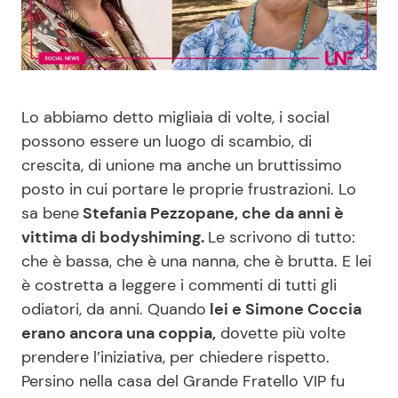
Benessere
Cucina e Ricette
Casa
Consigli di Cucina
Lo abbiamo detto migliaia di volte, i social
Moda e Style
Dolci
possono essere un luogo di scambio, di
crescita, di unione ma anche un bruttissimo
Mondo Mamma
Le Ricette in TV
posto in cui portare le proprie frustrazioni. Lo
sa bene
Stefania Pezzopane, che da anni è
News benessere
Primi Piatti
vittima di bodyshiming.
Le scrivono di tutto:
che è bassa, che è una nanna, che è brutta. E lei
Salute
Ricette Facili e Veloci
è costretta a leggere i commenti di tutti gli
odiatori, da anni. Quando
lei e Simone Coccia
Viaggi e Turismo
Ricette Feste
erano ancora una coppia,
dovette più volte
prendere l’iniziativa, per chiedere rispetto.
Festività
Ricette per Bambini
Persino nella casa del Grande Fratello VIP fu