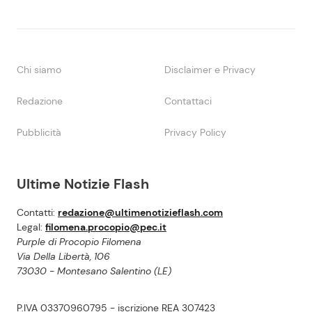
Chi siamo
Disclaimer e Privacy
Redazione
Contattaci
Pubblicità
Privacy Policy
Ultime Notizie Flash
Contatti:
redazione@ultimenotizieflash.com
Legal:
filomena.procopio@pec.it
Purple di Procopio Filomena
Via Della Libertà, 106
73030 - Montesano Salentino (LE)
P.IVA 03370960795 - iscrizione REA 307423