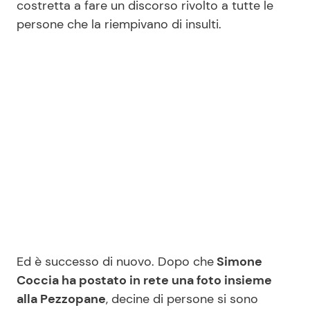
costretta a fare un discorso rivolto a tutte le
persone che la riempivano di insulti.
Seguici
Info
Chi siamo
Disclaimer e Privacy
Redazione
Contattaci
Pubblicità
Ed è successo di nuovo. Dopo che
Simone
Coccia ha postato in rete una foto insieme
Privacy Policy
alla Pezzopane
, decine di persone si sono