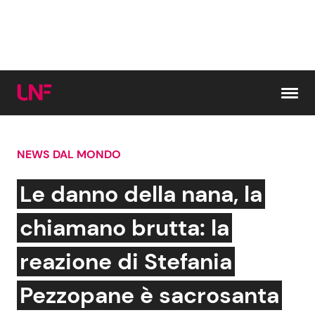
Vai al contenuto
NEWS DAL MONDO
Cerca:
Le danno della nana, la
News e Cronaca
Gossip e TV
chiamano brutta: la
Attualità Italiana
Bellezze VIP
reazione di Stefania
Dal Mondo
Coppie VIP
Pezzopane è sacrosanta