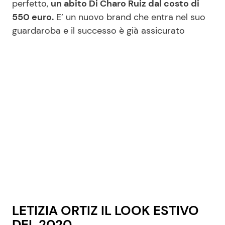
perfetto,
un abito Di Charo Ruiz dal costo di
550 euro.
E’ un nuovo brand che entra nel suo
guardaroba e il successo è già assicurato
Seguici
Info
Chi siamo
Disclaimer e Privacy
Redazione
Contattaci
Pubblicità
Privacy Policy
LETIZIA ORTIZ IL LOOK ESTIVO
DEL 2020