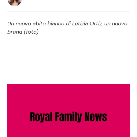
Economia
Fiction e Serie TV
Persone Scomparse
Programmi TV
Un nuovo abito bianco di Letizia Ortiz, un nuovo
brand (foto)
Politica
Reality e Talent
Soap Opera
ShowBiz
Social News
News Cinema
News dal mondo
News Musica
News Spettacolo