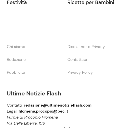
Festività
Ricette per Bambini
Chi siamo
Disclaimer e Privacy
Redazione
Contattaci
Pubblicità
Privacy Policy
Ultime Notizie Flash
Contatti:
redazione@ultimenotizieflash.com
Legal:
filomena.procopio@pec.it
Purple di Procopio Filomena
Via Della Libertà, 106