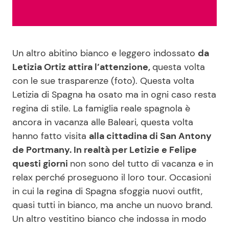
Benessere
Cucina e Ricette
Casa
Consigli di Cucina
Un altro abitino bianco e leggero indossato
da
Letizia Ortiz attira l’attenzione,
questa volta
Moda e Style
Dolci
con le sue trasparenze (foto). Questa volta
Letizia di Spagna ha osato ma in ogni caso resta
Mondo Mamma
Le Ricette in TV
regina di stile. La famiglia reale spagnola è
ancora in vacanza alle Baleari, questa volta
News benessere
Primi Piatti
hanno fatto visita
alla cittadina di San Antony
de Portmany. In realtà per Letizie e Felipe
Salute
Ricette Facili e Veloci
questi giorni
non sono del tutto di vacanza e in
relax perché proseguono il loro tour. Occasioni
Viaggi e Turismo
Ricette Feste
in cui la regina di Spagna sfoggia nuovi outfit,
quasi tutti in bianco, ma anche un nuovo brand.
Festività
Ricette per Bambini
Un altro vestitino bianco che indossa in modo