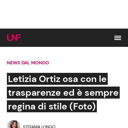
Vai al contenuto
NEWS DAL MONDO
Cerca:
Letizia Ortiz osa con le
News e Cronaca
Gossip e TV
trasparenze ed è sempre
Attualità Italiana
Bellezze VIP
regina di stile (Foto)
Dal Mondo
Coppie VIP
STEFANIA LONGO