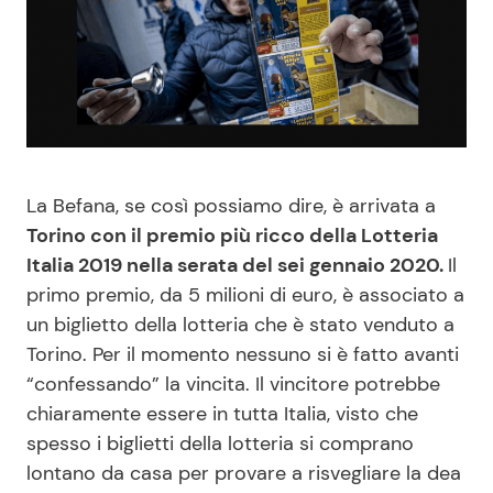
Benessere
Cucina e Ricette
Casa
Consigli di Cucina
Moda e Style
Dolci
La Befana, se così possiamo dire, è arrivata a
Mondo Mamma
Le Ricette in TV
Torino con il premio più ricco della Lotteria
Italia 2019 nella serata del sei gennaio 2020.
Il
News benessere
Primi Piatti
primo premio, da 5 milioni di euro, è associato a
un biglietto della lotteria che è stato venduto a
Salute
Ricette Facili e Veloci
Torino. Per il momento nessuno si è fatto avanti
“confessando” la vincita. Il vincitore potrebbe
Viaggi e Turismo
Ricette Feste
chiaramente essere in tutta Italia, visto che
spesso i biglietti della lotteria si comprano
Festività
Ricette per Bambini
lontano da casa per provare a risvegliare la dea