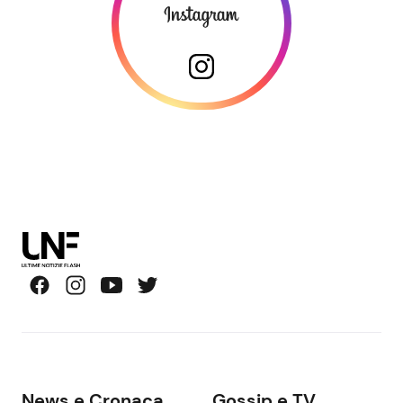
News e Cronaca
Gossip e TV