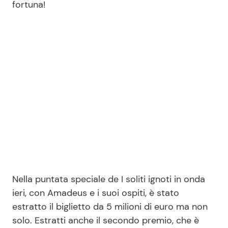
fortuna!
Seguici
Info
Chi siamo
Disclaimer e Privacy
Redazione
Contattaci
Nella puntata speciale de I soliti ignoti in onda
Pubblicità
ieri, con Amadeus e i suoi ospiti, è stato
estratto il biglietto da 5 milioni di euro ma non
Privacy Policy
solo. Estratti anche il secondo premio, che è