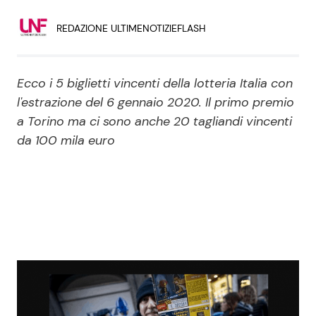
Economia
Fiction e Serie TV
REDAZIONE ULTIMENOTIZIEFLASH
Persone Scomparse
Programmi TV
Ecco i 5 biglietti vincenti della lotteria Italia con
Politica
Reality e Talent
l'estrazione del 6 gennaio 2020. Il primo premio
a Torino ma ci sono anche 20 tagliandi vincenti
Soap Opera
da 100 mila euro
ShowBiz
Social News
News Cinema
News dal mondo
News Musica
News Spettacolo