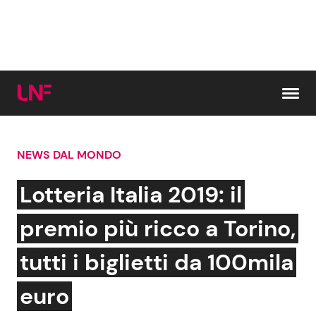
Vai al contenuto
NEWS DAL MONDO
Cerca:
Lotteria Italia 2019: il
News e Cronaca
Gossip e TV
premio più ricco a Torino,
Attualità Italiana
Bellezze VIP
tutti i biglietti da 100mila
Dal Mondo
Coppie VIP
euro