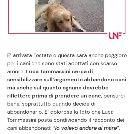
Benessere
Cucina e Ricette
Casa
Consigli di Cucina
Moda e Style
Dolci
E’ arrivata l’estate e questa sarà anche peggiore
Mondo Mamma
Le Ricette in TV
per i cani che sono stati adottati con scarso
amore.
Luca Tommassini cerca di
News benessere
Primi Piatti
sensibilizzare sull’argomento abbandono cani
ma anche sul quanto ognuno dovrebbe
Salute
Ricette Facili e Veloci
riflettere prima di prendere un cane
, pensarci
bene, soprattutto quando decide di
Viaggi e Turismo
Ricette Feste
abbandonarlo. E’ dolorosa la foto che Luca
Tommassini posta condividendo il racconto dei
Festività
Ricette per Bambini
cani abbandonati:
“Io volevo andare al mare”.