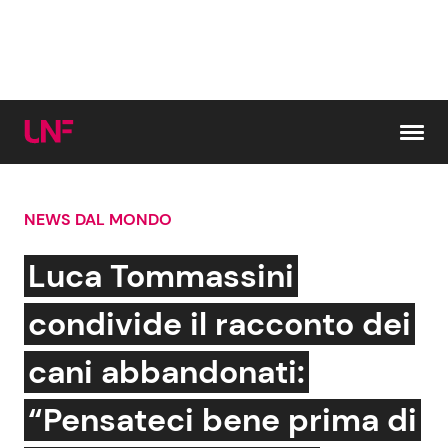
Vai al contenuto
NEWS DAL MONDO
Cerca:
Luca Tommassini
News e Cronaca
Gossip e TV
condivide il racconto dei
Attualità Italiana
Bellezze VIP
cani abbandonati:
Dal Mondo
Coppie VIP
“Pensateci bene prima di