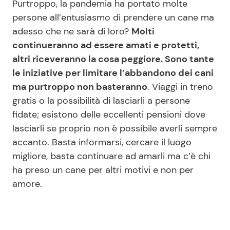
Purtroppo, la pandemia ha portato molte
persone all’entusiasmo di prendere un cane ma
adesso che ne sarà di loro?
Molti
Seguici
continueranno ad essere amati e protetti,
altri riceveranno la cosa peggiore. Sono tante
le iniziative per limitare l’abbandono dei cani
ma purtroppo non basteranno
. Viaggi in treno
Info
gratis o la possibilità di lasciarli a persone
fidate; esistono delle eccellenti pensioni dove
Chi siamo
lasciarli se proprio non è possibile averli sempre
Disclaimer e Privacy
accanto. Basta informarsi, cercare il luogo
Redazione
migliore, basta continuare ad amarli ma c’è chi
ha preso un cane per altri motivi e non per
Contattaci
amore.
Pubblicità
Privacy Policy