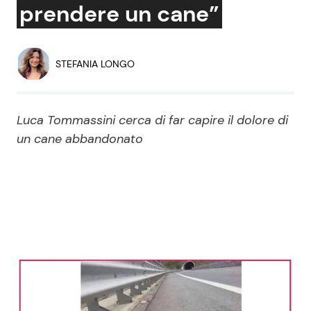
prendere un cane”
Economia
Fiction e Serie TV
Persone Scomparse
Programmi TV
STEFANIA LONGO
Politica
Reality e Talent
Luca Tommassini cerca di far capire il dolore di
Soap Opera
un cane abbandonato
ShowBiz
Social News
News Cinema
News dal mondo
News Musica
News Spettacolo