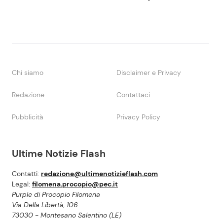
Chi siamo
Disclaimer e Privacy
Redazione
Contattaci
Pubblicità
Privacy Policy
Ultime Notizie Flash
Contatti:
redazione@ultimenotizieflash.com
Legal:
filomena.procopio@pec.it
Purple di Procopio Filomena
Via Della Libertà, 106
73030 - Montesano Salentino (LE)