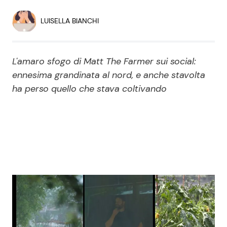
Economia
Fiction e Serie TV
LUISELLA BIANCHI
Persone Scomparse
Programmi TV
L'amaro sfogo di Matt The Farmer sui social:
Politica
Reality e Talent
ennesima grandinata al nord, e anche stavolta
ha perso quello che stava coltivando
Soap Opera
ShowBiz
Social News
News Cinema
News dal mondo
News Musica
News Spettacolo