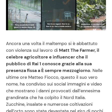
Benessere
Cucina e Ricette
Casa
Consigli di Cucina
Moda e Style
Dolci
Ancora una volta il maltempo si è abbattuto
Mondo Mamma
Le Ricette in TV
con violenza sul lavoro di
Matt The Farmer, il
celebre agricoltore e influencer che il
News benessere
Primi Piatti
pubblico di Rai 1 conosce grazie alla sua
presenza fissa a È sempre mezzogiorno
. Nelle
ultime ore Matteo Fiocco, questo il suo vero
Salute
Ricette Facili e Veloci
nome, ha condiviso sui social immagini e video
che mostrano i danni provocati dall’ennesima
Viaggi e Turismo
Ricette Feste
grandinata che ha colpito il Nord Italia.
Zucchine, insalate e numerose coltivazioni
Festività
Ricette per Bambini
dell’orto sono state devastate nel giro di pochi