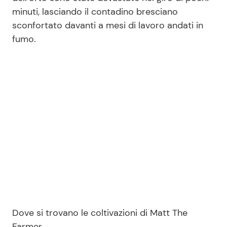
minuti, lasciando il contadino bresciano
sconfortato davanti a mesi di lavoro andati in
Seguici
fumo.
Info
Chi siamo
Disclaimer e Privacy
Redazione
Contattaci
Pubblicità
Privacy Policy
Dove si trovano le coltivazioni di Matt The
Farmer