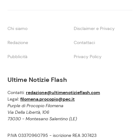
Chi siamo
Disclaimer e Privacy
Redazione
Contattaci
Pubblicità
Privacy Policy
Ultime Notizie Flash
Contatti:
redazione@ultimenotizieflash.com
Legal:
filomena.procopio@pec.it
Purple di Procopio Filomena
Via Della Libertà, 106
73030 - Montesano Salentino (LE)
P.IVA 03370960795 - iscrizione REA 307423