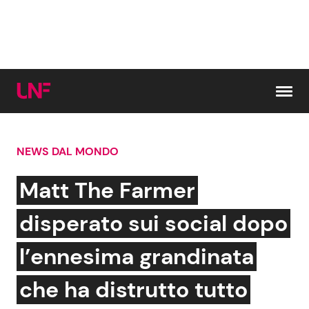
Vai al contenuto
NEWS DAL MONDO
Cerca:
Matt The Farmer
News e Cronaca
Gossip e TV
disperato sui social dopo
Attualità Italiana
Bellezze VIP
l’ennesima grandinata
Dal Mondo
Coppie VIP
che ha distrutto tutto