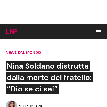
Vai al contenuto
NEWS DAL MONDO
Cerca:
Nina Soldano distrutta
News e Cronaca
Gossip e TV
dalla morte del fratello:
Attualità Italiana
Bellezze VIP
“Dio se ci sei”
Dal Mondo
Coppie VIP
STEFANIA LONGO