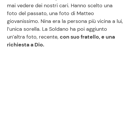
mai vedere dei nostri cari. Hanno scelto una
foto del passato, una foto di Matteo
Seguici
giovanissimo. Nina era la persona più vicina a lui,
l’unica sorella. La Soldano ha poi aggiunto
un’altra foto, recente,
con suo fratello, e una
richiesta a Dio.
Info
Chi siamo
Disclaimer e Privacy
Redazione
Contattaci
Pubblicità
Privacy Policy