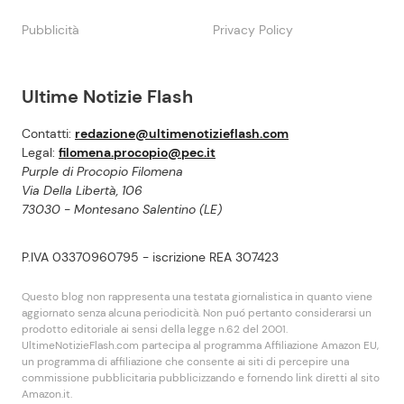
Pubblicità
Privacy Policy
Ultime Notizie Flash
Contatti:
redazione@ultimenotizieflash.com
Legal:
filomena.procopio@pec.it
Purple di Procopio Filomena
Via Della Libertà, 106
73030 - Montesano Salentino (LE)
P.IVA 03370960795 - iscrizione REA 307423
Questo blog non rappresenta una testata giornalistica in quanto viene
aggiornato senza alcuna periodicità. Non puó pertanto considerarsi un
prodotto editoriale ai sensi della legge n.62 del 2001.
UltimeNotizieFlash.com partecipa al programma Affiliazione Amazon EU,
un programma di affiliazione che consente ai siti di percepire una
commissione pubblicitaria pubblicizzando e fornendo link diretti al sito
Amazon.it.