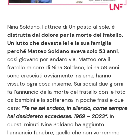
Benessere
Cucina e Ricette
Casa
Consigli di Cucina
Nina Soldano, l’attrice di Un posto al sole,
è
distrutta dal dolore per la morte del fratello.
Moda e Style
Dolci
Un lutto che devasta lei e la sua famiglia
perché Matteo Soldano aveva solo 53 anni
,
così giovane per andare via. Matteo era il
Mondo Mamma
Le Ricette in TV
fratello minore di Nina Soldano, lei ha 59 anni
sono cresciuti ovviamente insieme, hanno
News benessere
Primi Piatti
vissuto ogni cosa insieme. Sui social due giorni
fa l’annuncio della morte del fratello con le foto
Salute
Ricette Facili e Veloci
da bambini e la sofferenza in poche frasi e due
date:
“Te ne sei andato, in silenzio, come sempre
Viaggi e Turismo
Ricette Feste
hai desiderato accadesse. 1969 – 2023”.
In
questi minuti Nina Soldano ha aggiunto
Festività
Ricette per Bambini
l’annuncio funebre, quello che non vorremmo