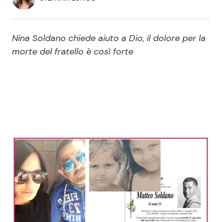
Economia
Fiction e Serie TV
Persone Scomparse
Programmi TV
Nina Soldano chiede aiuto a Dio, il dolore per la
morte del fratello è così forte
Politica
Reality e Talent
Soap Opera
ShowBiz
Social News
News Cinema
News dal mondo
News Musica
News Spettacolo