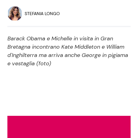
Economia
Fiction e Serie TV
STEFANIA LONGO
Persone Scomparse
Programmi TV
Barack Obama e Michelle in visita in Gran
Politica
Reality e Talent
Bretagna incontrano Kate Middleton e William
d'Inghilterra ma arriva anche George in pigiama
Soap Opera
e vestaglia (foto)
ShowBiz
Social News
News Cinema
News dal mondo
News Musica
News Spettacolo