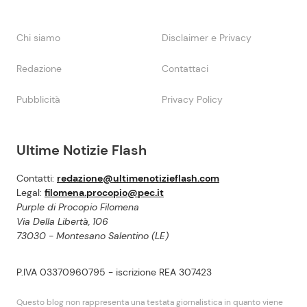
Chi siamo
Disclaimer e Privacy
Redazione
Contattaci
Pubblicità
Privacy Policy
Ultime Notizie Flash
Contatti:
redazione@ultimenotizieflash.com
Legal:
filomena.procopio@pec.it
Purple di Procopio Filomena
Via Della Libertà, 106
73030 - Montesano Salentino (LE)
P.IVA 03370960795 - iscrizione REA 307423
Questo blog non rappresenta una testata giornalistica in quanto viene