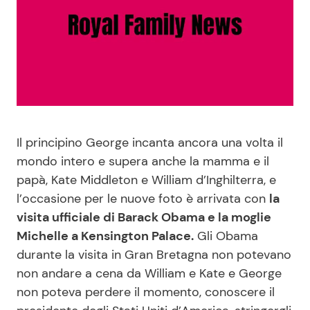
Benessere
Cucina e Ricette
Casa
Consigli di Cucina
Moda e Style
Dolci
Mondo Mamma
Le Ricette in TV
Il principino George incanta ancora una volta il
mondo intero e supera anche la mamma e il
News benessere
Primi Piatti
papà, Kate Middleton e William d’Inghilterra, e
l’occasione per le nuove foto è arrivata con
la
Salute
Ricette Facili e Veloci
visita ufficiale di Barack Obama e la moglie
Michelle a Kensington Palace.
Gli Obama
durante la visita in Gran Bretagna non potevano
Viaggi e Turismo
Ricette Feste
non andare a cena da William e Kate e George
non poteva perdere il momento, conoscere il
Festività
Ricette per Bambini