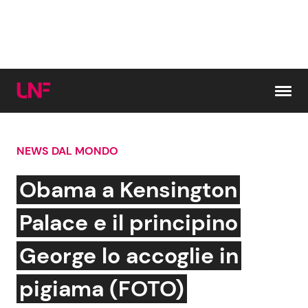
Vai al contenuto
NEWS DAL MONDO
Cerca:
Obama a Kensington
News e Cronaca
Gossip e TV
Palace e il principino
Attualità Italiana
Bellezze VIP
George lo accoglie in
Dal Mondo
Coppie VIP
pigiama (FOTO)