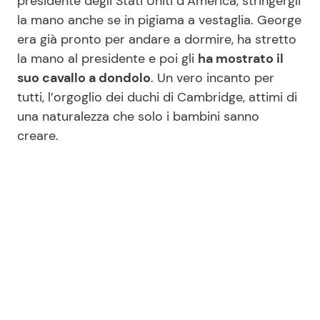
presidente degli Stati Uniti d’America, stringergli
la mano anche se in pigiama a vestaglia. George
era già pronto per andare a dormire, ha stretto
Seguici
la mano al presidente e poi gli
ha mostrato il
suo cavallo a dondolo
. Un vero incanto per
tutti, l’orgoglio dei duchi di Cambridge, attimi di
una naturalezza che solo i bambini sanno
Info
creare.
Chi siamo
Disclaimer e Privacy
Redazione
Contattaci
Pubblicità
Privacy Policy