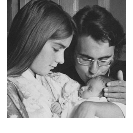
Economia
Fiction e Serie TV
Persone Scomparse
Programmi TV
Politica
Reality e Talent
Soap Opera
ShowBiz
Social News
News Cinema
News dal mondo
News Musica
News Spettacolo