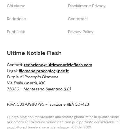
Chi siamo
Disclaimer e Privacy
Redazione
Contattaci
Pubblicità
Privacy Policy
Ultime Notizie Flash
Contatti:
redazione@ultimenotizieflash.com
Legal:
filomena.procopio@pec.it
Purple di Procopio Filomena
Via Della Libertà, 106
73030 - Montesano Salentino (LE)
P.IVA 03370960795 - iscrizione REA 307423
Questo blog non rappresenta una testata giornalistica in quanto viene
aggiornato senza alcuna periodicità. Non puó pertanto considerarsi un
prodotto editoriale ai sensi della legge n.62 del 2001.