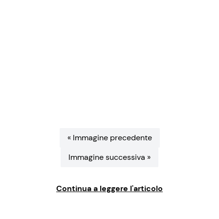
Benessere
Cucina e Ricette
Casa
Consigli di Cucina
Moda e Style
Dolci
Mondo Mamma
Le Ricette in TV
News benessere
Primi Piatti
« Immagine precedente
Salute
Ricette Facili e Veloci
Immagine successiva »
Viaggi e Turismo
Ricette Feste
Continua a leggere l'articolo
Festività
Ricette per Bambini