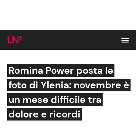
Vai al contenuto
Romina Power posta le
Cerca:
foto di Ylenia: novembre è
News e Cronaca
Gossip e TV
un mese difficile tra
Attualità Italiana
Bellezze VIP
dolore e ricordi
Dal Mondo
Coppie VIP