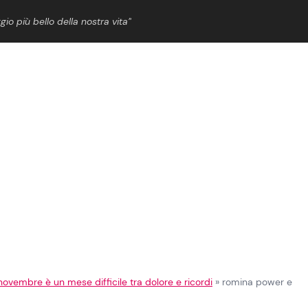
gio più bello della nostra vita”
ShowBiz
News Cinema
News Musica
News Spettacolo
novembre è un mese difficile tra dolore e ricordi
»
romina power e