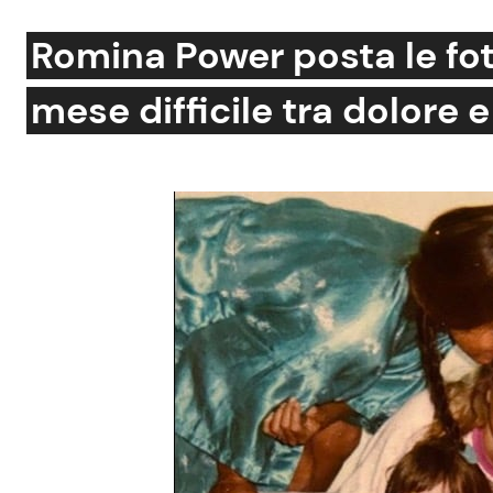
Soap Opera
Romina Power posta le fot
mese difficile tra dolore e
Social News
Benessere
News dal mondo
Casa
Moda e Style
Mondo Mamma
News benessere
Salute
Viaggi e Turismo
Festività