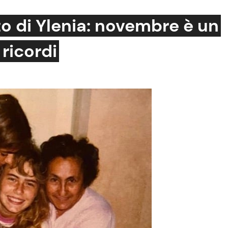
o di Ylenia: novembre è un
 ricordi
Cucina e Ricette
Consigli di Cucina
Dolci
Le Ricette in TV
Primi Piatti
Ricette Facili e Veloci
Ricette Feste
Ricette per Bambini