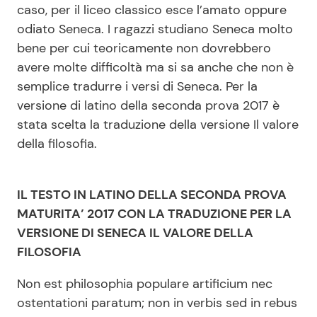
caso, per il liceo classico esce l’amato oppure
odiato Seneca. I ragazzi studiano Seneca molto
bene per cui teoricamente non dovrebbero
Seguici
avere molte difficoltà ma si sa anche che non è
semplice tradurre i versi di Seneca. Per la
versione di latino della seconda prova 2017 è
stata scelta la traduzione della versione Il valore
Info
della filosofia.
Chi siamo
Disclaimer e Privacy
IL TESTO IN LATINO DELLA SECONDA PROVA
Redazione
MATURITA’ 2017 CON LA TRADUZIONE PER LA
VERSIONE DI SENECA IL VALORE DELLA
Contattaci
FILOSOFIA
Pubblicità
Non est philosophia populare artificium nec
Privacy Policy
ostentationi paratum; non in verbis sed in rebus