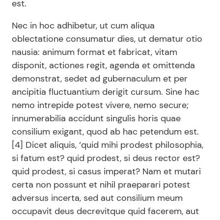
est.
Nec in hoc adhibetur, ut cum aliqua
oblectatione consumatur dies, ut dematur otio
nausia: animum format et fabricat, vitam
disponit, actiones regit, agenda et omittenda
demonstrat, sedet ad gubernaculum et per
ancipitia fluctuantium derigit cursum. Sine hac
nemo intrepide potest vivere, nemo secure;
innumerabilia accidunt singulis horis quae
consilium exigant, quod ab hac petendum est.
[4] Dicet aliquis, ‘quid mihi prodest philosophia,
si fatum est? quid prodest, si deus rector est?
quid prodest, si casus imperat? Nam et mutari
certa non possunt et nihil praeparari potest
adversus incerta, sed aut consilium meum
occupavit deus decrevitque quid facerem, aut