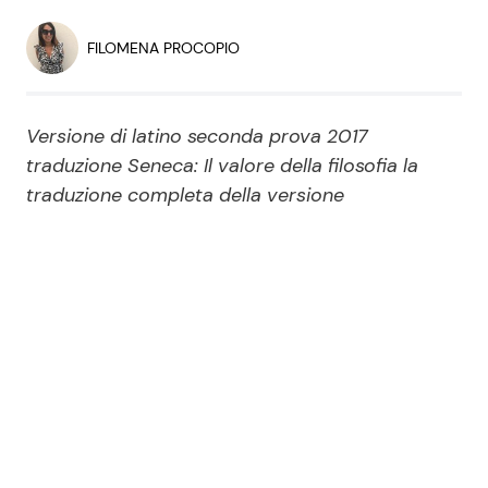
Economia
Fiction e Serie TV
FILOMENA PROCOPIO
Persone Scomparse
Programmi TV
Versione di latino seconda prova 2017
Politica
Reality e Talent
traduzione Seneca: Il valore della filosofia la
traduzione completa della versione
Soap Opera
ShowBiz
Social News
News Cinema
News dal mondo
News Musica
News Spettacolo