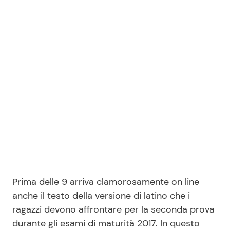
Benessere
Cucina e Ricette
Casa
Consigli di Cucina
Moda e Style
Dolci
Mondo Mamma
Le Ricette in TV
News benessere
Primi Piatti
Salute
Ricette Facili e Veloci
Prima delle 9 arriva clamorosamente on line
Viaggi e Turismo
Ricette Feste
anche il testo della versione di latino che i
ragazzi devono affrontare per la seconda prova
Festività
Ricette per Bambini
durante gli esami di maturità 2017. In questo