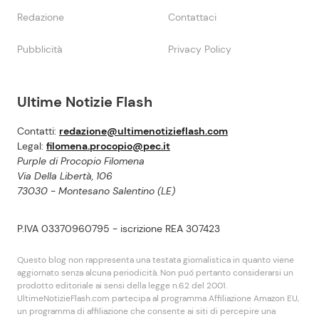
Redazione
Contattaci
Pubblicità
Privacy Policy
Ultime Notizie Flash
Contatti:
redazione@ultimenotizieflash.com
Legal:
filomena.procopio@pec.it
Purple di Procopio Filomena
Via Della Libertà, 106
73030 - Montesano Salentino (LE)
P.IVA 03370960795 - iscrizione REA 307423
Questo blog non rappresenta una testata giornalistica in quanto viene
aggiornato senza alcuna periodicità. Non puó pertanto considerarsi un
prodotto editoriale ai sensi della legge n.62 del 2001.
UltimeNotizieFlash.com partecipa al programma Affiliazione Amazon EU,
un programma di affiliazione che consente ai siti di percepire una