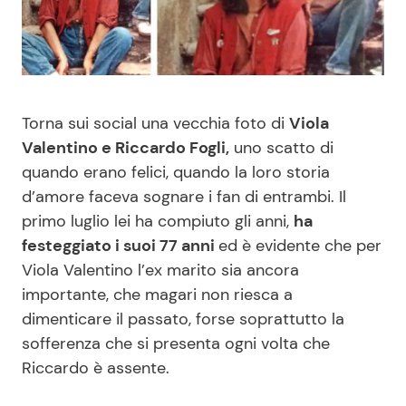
Benessere
Cucina e Ricette
Casa
Consigli di Cucina
Torna sui social una vecchia foto di
Viola
Moda e Style
Dolci
Valentino e Riccardo Fogli,
uno scatto di
quando erano felici, quando la loro storia
Mondo Mamma
Le Ricette in TV
d’amore faceva sognare i fan di entrambi. Il
primo luglio lei ha compiuto gli anni,
ha
News benessere
Primi Piatti
festeggiato i suoi 77 anni
ed è evidente che per
Viola Valentino l’ex marito sia ancora
Salute
Ricette Facili e Veloci
importante, che magari non riesca a
dimenticare il passato, forse soprattutto la
Viaggi e Turismo
Ricette Feste
sofferenza che si presenta ogni volta che
Riccardo è assente.
Festività
Ricette per Bambini