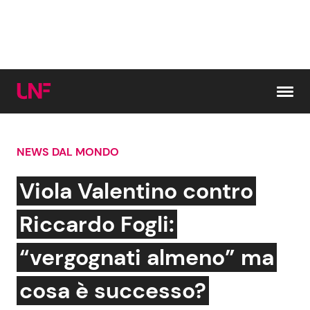
Vai al contenuto
NEWS DAL MONDO
Cerca:
Viola Valentino contro
News e Cronaca
Gossip e TV
Riccardo Fogli:
Attualità Italiana
Bellezze VIP
“vergognati almeno” ma
Dal Mondo
Coppie VIP
cosa è successo?