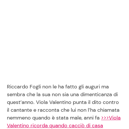
Seguici
Info
Chi siamo
Disclaimer e Privacy
Redazione
Riccardo Fogli non le ha fatto gli auguri ma
sembra che la sua non sia una dimenticanza di
Contattaci
quest’anno. Viola Valentino punta il dito contro
Pubblicità
il cantante e racconta che lui non l’ha chiamata
Privacy Policy
nemmeno quando è stata male, anni fa
>>>Viola
Valentino ricorda quando cacciò di casa