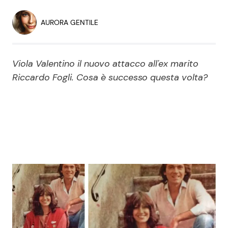
Economia
Fiction e Serie TV
AURORA GENTILE
Persone Scomparse
Programmi TV
Viola Valentino il nuovo attacco all'ex marito
Politica
Reality e Talent
Riccardo Fogli. Cosa è successo questa volta?
Soap Opera
ShowBiz
Social News
News Cinema
News dal mondo
News Musica
News Spettacolo