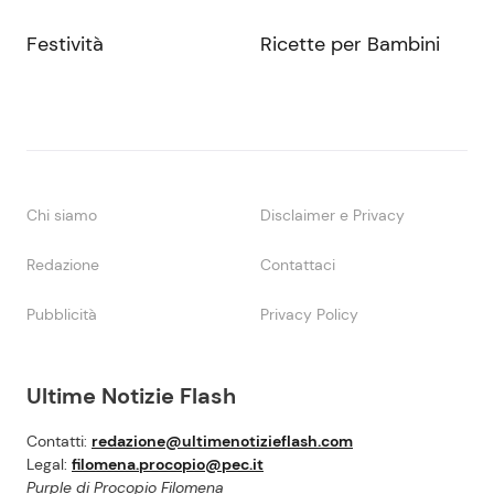
Festività
Ricette per Bambini
Chi siamo
Disclaimer e Privacy
Redazione
Contattaci
Pubblicità
Privacy Policy
Ultime Notizie Flash
Contatti:
redazione@ultimenotizieflash.com
Legal:
filomena.procopio@pec.it
Purple di Procopio Filomena