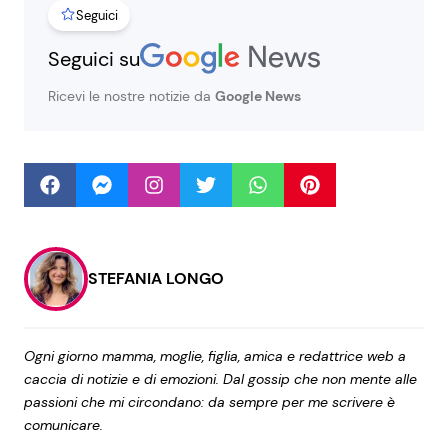
Seguici
Seguici su
Seguici
Ricevi le nostre notizie da
Google News
Info
Chi siamo
Disclaimer e Privacy
STEFANIA LONGO
Redazione
Contattaci
Ogni giorno mamma, moglie, figlia, amica e redattrice web a
Pubblicità
caccia di notizie e di emozioni. Dal gossip che non mente alle
passioni che mi circondano: da sempre per me scrivere è
Privacy Policy
comunicare.