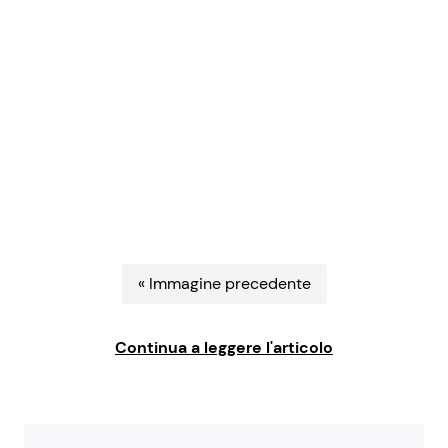
Benessere
Cucina e Ricette
Casa
Consigli di Cucina
Moda e Style
Dolci
Mondo Mamma
Le Ricette in TV
News benessere
Primi Piatti
« Immagine precedente
Salute
Ricette Facili e Veloci
Continua a leggere l'articolo
Viaggi e Turismo
Ricette Feste
Festività
Ricette per Bambini