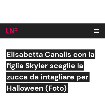
Vai al contenuto
Elisabetta Canalis con la
Cerca:
figlia Skyler sceglie la
News e Cronaca
Gossip e TV
zucca da intagliare per
Attualità Italiana
Bellezze VIP
Halloween (Foto)
Dal Mondo
Coppie VIP