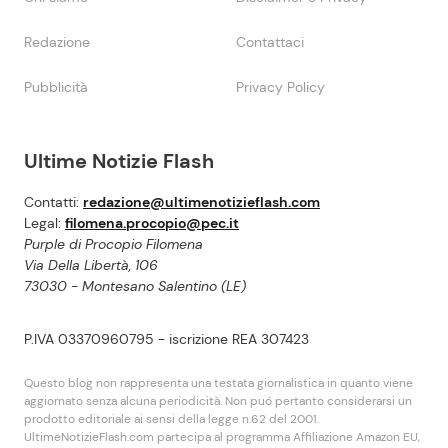
Redazione
Contattaci
Pubblicità
Privacy Policy
Ultime Notizie Flash
Contatti:
redazione@ultimenotizieflash.com
Legal:
filomena.procopio@pec.it
Purple di Procopio Filomena
Via Della Libertà, 106
73030 - Montesano Salentino (LE)
P.IVA 03370960795 - iscrizione REA 307423
Questo blog non rappresenta una testata giornalistica in quanto viene
aggiornato senza alcuna periodicità. Non puó pertanto considerarsi un
prodotto editoriale ai sensi della legge n.62 del 2001.
UltimeNotizieFlash.com partecipa al programma Affiliazione Amazon EU,