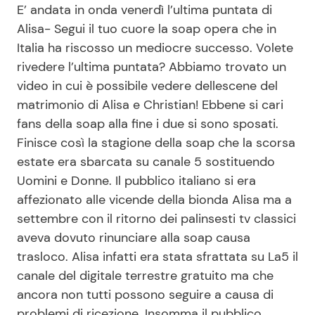
E’ andata in onda venerdì l’ultima puntata di
Benessere
Cucina e Ricette
Alisa- Segui il tuo cuore la soap opera che in
Italia ha riscosso un mediocre successo. Volete
Casa
Consigli di Cucina
rivedere l’ultima puntata? Abbiamo trovato un
video in cui è possibile vedere dellescene del
Moda e Style
Dolci
matrimonio di Alisa e Christian! Ebbene si cari
fans della soap alla fine i due si sono sposati.
Mondo Mamma
Le Ricette in TV
Finisce così la stagione della soap che la scorsa
estate era sbarcata su canale 5 sostituendo
News benessere
Primi Piatti
Uomini e Donne. Il pubblico italiano si era
affezionato alle vicende della bionda Alisa ma a
settembre con il ritorno dei palinsesti tv classici
Salute
Ricette Facili e Veloci
aveva dovuto rinunciare alla soap causa
trasloco. Alisa infatti era stata sfrattata su La5 il
Viaggi e Turismo
Ricette Feste
canale del digitale terrestre gratuito ma che
ancora non tutti possono seguire a causa di
Festività
Ricette per Bambini
problemi di ricezione. Insomma il pubblico