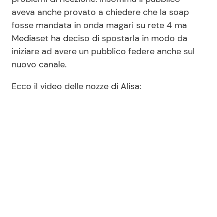
aveva anche provato a chiedere che la soap
fosse mandata in onda magari su rete 4 ma
Seguici
Mediaset ha deciso di spostarla in modo da
iniziare ad avere un pubblico federe anche sul
nuovo canale.
Ecco il video delle nozze di Alisa:
Info
Chi siamo
Disclaimer e Privacy
Redazione
Contattaci
Pubblicità
Privacy Policy