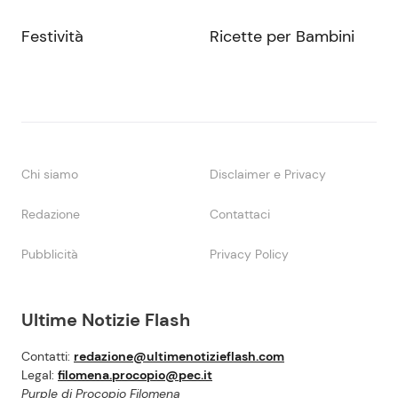
Festività
Ricette per Bambini
Chi siamo
Disclaimer e Privacy
Redazione
Contattaci
Pubblicità
Privacy Policy
Ultime Notizie Flash
Contatti:
redazione@ultimenotizieflash.com
Legal:
filomena.procopio@pec.it
Purple di Procopio Filomena