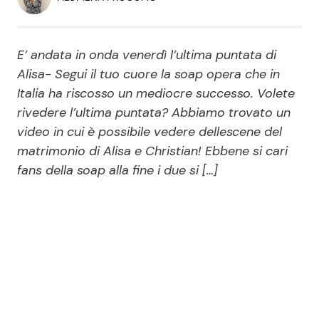
Economia
Fiction e Serie TV
Persone Scomparse
Programmi TV
E’ andata in onda venerdì l’ultima puntata di
Alisa- Segui il tuo cuore la soap opera che in
Politica
Italia ha riscosso un mediocre successo. Volete
Reality e Talent
rivedere l’ultima puntata? Abbiamo trovato un
video in cui è possibile vedere dellescene del
Soap Opera
matrimonio di Alisa e Christian! Ebbene si cari
fans della soap alla fine i due si […]
ShowBiz
Social News
News Cinema
News dal mondo
News Musica
News Spettacolo