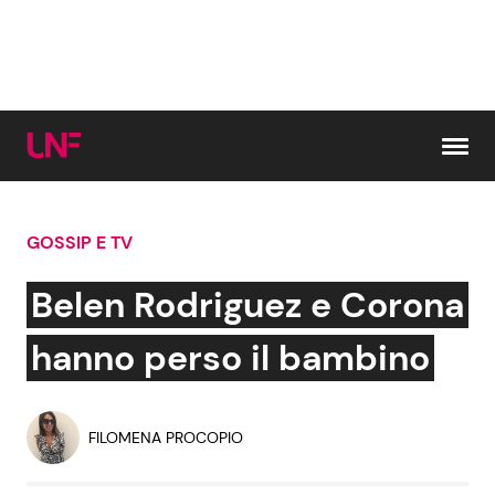
Vai al contenuto
GOSSIP E TV
Cerca:
Belen Rodriguez e Corona
News e Cronaca
Gossip e TV
hanno perso il bambino
Attualità Italiana
Bellezze VIP
FILOMENA PROCOPIO
Dal Mondo
Coppie VIP