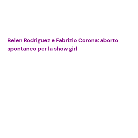
Seguici
Belen Rodriguez e Fabrizio Corona: aborto
spontaneo per la show girl
Info
Chi siamo
Disclaimer e Privacy
Redazione
Contattaci
Pubblicità
Privacy Policy