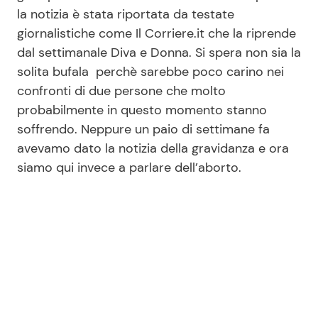
la notizia è stata riportata da testate
Benessere
Cucina e Ricette
giornalistiche come Il Corriere.it che la riprende
dal settimanale Diva e Donna. Si spera non sia la
Casa
Consigli di Cucina
solita bufala perchè sarebbe poco carino nei
confronti di due persone che molto
Moda e Style
Dolci
probabilmente in questo momento stanno
soffrendo. Neppure un paio di settimane fa
Mondo Mamma
Le Ricette in TV
avevamo dato la notizia della gravidanza e ora
siamo qui invece a parlare dell’aborto.
News benessere
Primi Piatti
Salute
Ricette Facili e Veloci
Viaggi e Turismo
Ricette Feste
Festività
Ricette per Bambini