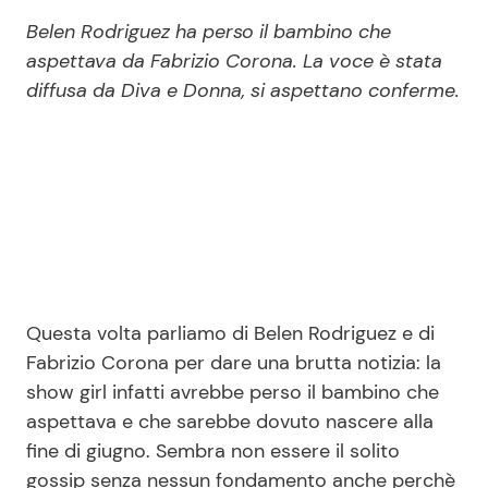
Economia
Fiction e Serie TV
Belen Rodriguez ha perso il bambino che
aspettava da Fabrizio Corona. La voce è stata
Persone Scomparse
Programmi TV
diffusa da Diva e Donna, si aspettano conferme.
Politica
Reality e Talent
Soap Opera
ShowBiz
Social News
News Cinema
News dal mondo
Questa volta parliamo di Belen Rodriguez e di
Fabrizio Corona per dare una brutta notizia: la
News Musica
show girl infatti avrebbe perso il bambino che
aspettava e che sarebbe dovuto nascere alla
fine di giugno. Sembra non essere il solito
News Spettacolo
gossip senza nessun fondamento anche perchè