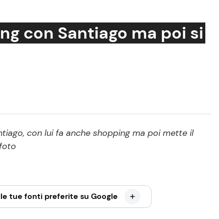
ng con Santiago ma poi si
Cucina e Ricette
Consigli di Cucina
Dolci
Le Ricette in TV
iago, con lui fa anche shopping ma poi mette il
foto
Primi Piatti
Ricette Facili e Veloci
Ricette Feste
le tue fonti preferite su Google
Ricette per Bambini