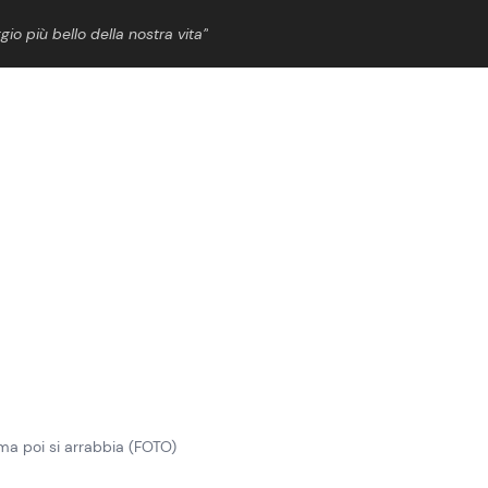
gio più bello della nostra vita”
ShowBiz
News Cinema
News Musica
News Spettacolo
ma poi si arrabbia (FOTO)