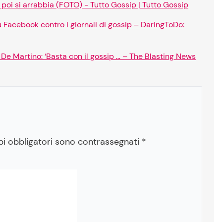
poi si arrabbia (FOTO) - Tutto Gossip | Tutto Gossip
su Facebook contro i giornali di gossip – DaringToDo:
 De Martino: ‘Basta con il gossip … – The Blasting News
pi obbligatori sono contrassegnati
*