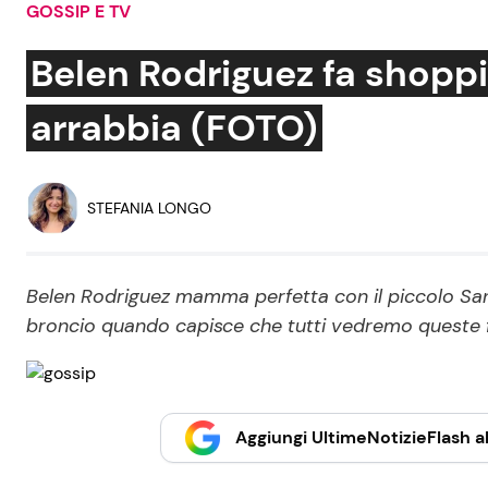
GOSSIP E TV
Soap Opera
Belen Rodriguez fa shoppi
arrabbia (FOTO)
Social News
Benessere
News dal mondo
Casa
STEFANIA LONGO
Moda e Style
Mondo Mamma
Belen Rodriguez mamma perfetta con il piccolo Sant
broncio quando capisce che tutti vedremo queste 
News benessere
Salute
Viaggi e Turismo
Aggiungi UltimeNotizieFlash al
Festività