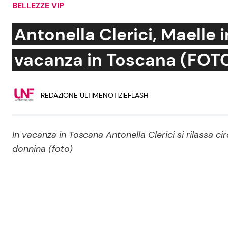
BELLEZZE VIP
Soap Opera
Antonella Clerici, Maelle i
vacanza in Toscana (FOT
Social News
Benessere
REDAZIONE ULTIMENOTIZIEFLASH
News dal mondo
Casa
Moda e Style
Mondo Mamma
In vacanza in Toscana Antonella Clerici si rilassa ci
donnina (foto)
News benessere
Salute
Viaggi e Turismo
Festività