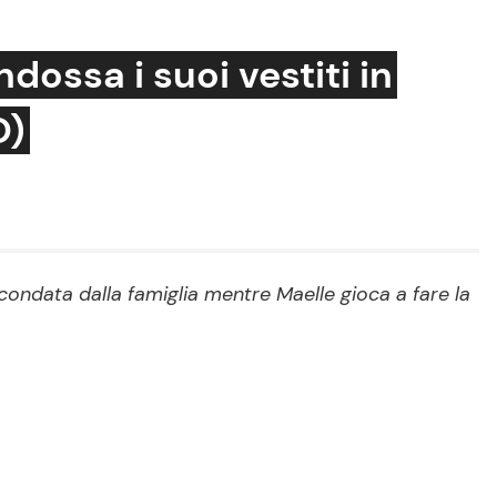
ndossa i suoi vestiti in
O)
Cucina e Ricette
Consigli di Cucina
Dolci
Le Ricette in TV
rcondata dalla famiglia mentre Maelle gioca a fare la
Primi Piatti
Ricette Facili e Veloci
Ricette Feste
Ricette per Bambini