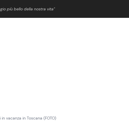
gio più bello della nostra vita”
ShowBiz
News Cinema
News Musica
News Spettacolo
iti in vacanza in Toscana (FOTO)