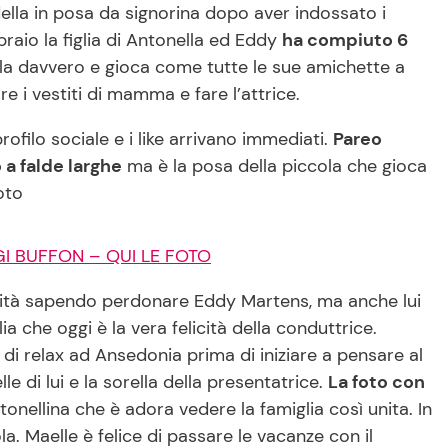
lla in posa da signorina dopo aver indossato i
braio la figlia di Antonella ed Eddy
ha compiuto 6
la davvero e gioca come tutte le sue amichette a
 i vestiti di mamma e fare l’attrice.
rofilo sociale e i like arrivano immediati.
Pareo
 a falde larghe
ma è la posa della piccola che gioca
oto
GI BUFFON – QUI LE FOTO
enità sapendo perdonare Eddy Martens, ma anche lui
 che oggi è la vera felicità della conduttrice.
di relax ad Ansedonia prima di iniziare a pensare al
e di lui e la sorella della presentatrice.
La foto con
onellina che è adora vedere la famiglia così unita. In
a. Maelle è felice di passare le vacanze con il