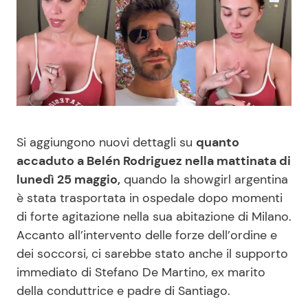
Benessere
Cucina e Ricette
Casa
Consigli di Cucina
Moda e Style
Dolci
Mondo Mamma
Le Ricette in TV
Si aggiungono nuovi dettagli su
quanto
accaduto a Belén Rodriguez nella mattinata di
News benessere
Primi Piatti
lunedì 25 maggio,
quando la showgirl argentina
è stata trasportata in ospedale dopo momenti
Salute
Ricette Facili e Veloci
di forte agitazione nella sua abitazione di Milano.
Accanto all’intervento delle forze dell’ordine e
Viaggi e Turismo
Ricette Feste
dei soccorsi, ci sarebbe stato anche il supporto
immediato di Stefano De Martino, ex marito
della conduttrice e padre di Santiago.
Festività
Ricette per Bambini