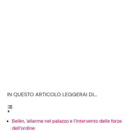
Seguici
Info
Chi siamo
Disclaimer e Privacy
Redazione
IN QUESTO ARTICOLO LEGGERAI DI...
Contattaci
Pubblicità
Privacy Policy
Belèn, ’allarme nel palazzo e l’intervento delle forze
dell’ordine