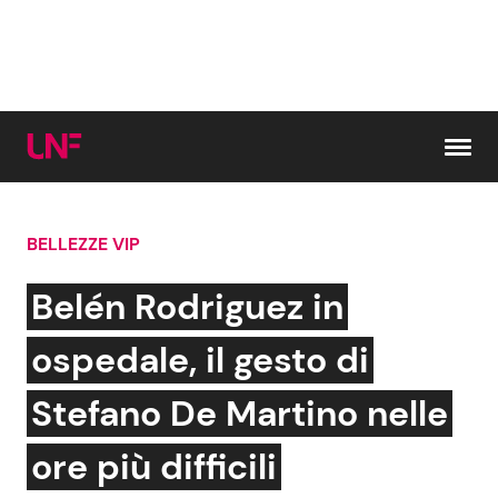
Vai al contenuto
BELLEZZE VIP
Cerca:
Belén Rodriguez in
News e Cronaca
Gossip e TV
ospedale, il gesto di
Attualità Italiana
Bellezze VIP
Stefano De Martino nelle
Dal Mondo
Coppie VIP
ore più difficili