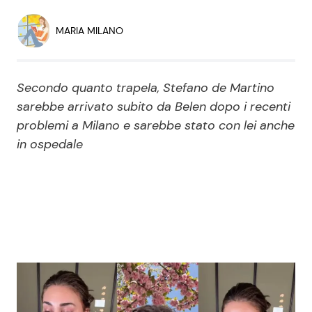
Economia
Fiction e Serie TV
MARIA MILANO
Persone Scomparse
Programmi TV
Secondo quanto trapela, Stefano de Martino
Politica
Reality e Talent
sarebbe arrivato subito da Belen dopo i recenti
problemi a Milano e sarebbe stato con lei anche
Soap Opera
in ospedale
ShowBiz
Social News
News Cinema
News dal mondo
News Musica
News Spettacolo