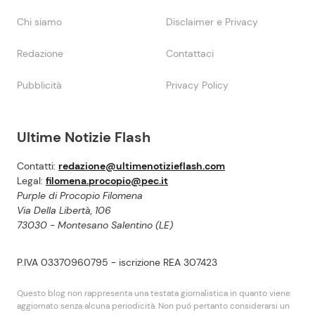
Chi siamo
Disclaimer e Privacy
Redazione
Contattaci
Pubblicità
Privacy Policy
Ultime Notizie Flash
Contatti:
redazione@ultimenotizieflash.com
Legal:
filomena.procopio@pec.it
Purple di Procopio Filomena
Via Della Libertà, 106
73030 - Montesano Salentino (LE)
P.IVA 03370960795 - iscrizione REA 307423
Questo blog non rappresenta una testata giornalistica in quanto viene
aggiornato senza alcuna periodicità. Non puó pertanto considerarsi un