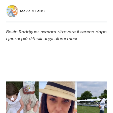
Economia
Fiction e Serie TV
MARIA MILANO
Persone Scomparse
Programmi TV
Belén Rodríguez sembra ritrovare il sereno dopo
Politica
Reality e Talent
i giorni più difficili degli ultimi mesi
Soap Opera
ShowBiz
Social News
News Cinema
News dal mondo
News Musica
News Spettacolo