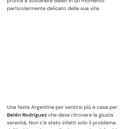
pronta a sostenere Belén in un momento
particolarmente delicato della sua vita.
Seguici
Info
Chi siamo
Disclaimer e Privacy
Redazione
Contattaci
Pubblicità
Una festa Argentina per sentirsi più a casa per
Belén Rodríguez
che deve ritrovare la giusta
Privacy Policy
serenità. Non c’è stato infatti solo il problema