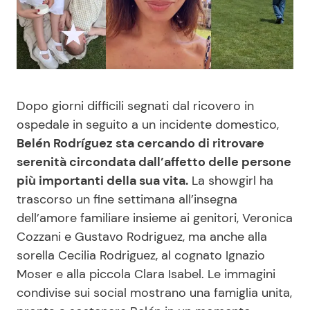
Benessere
Cucina e Ricette
Casa
Consigli di Cucina
Moda e Style
Dolci
Dopo giorni difficili segnati dal ricovero in
ospedale in seguito a un incidente domestico,
Mondo Mamma
Le Ricette in TV
Belén Rodríguez sta cercando di ritrovare
serenità circondata dall’affetto delle persone
News benessere
Primi Piatti
più importanti della sua vita.
La showgirl ha
trascorso un fine settimana all’insegna
Salute
Ricette Facili e Veloci
dell’amore familiare insieme ai genitori, Veronica
Cozzani e Gustavo Rodriguez, ma anche alla
Viaggi e Turismo
Ricette Feste
sorella Cecilia Rodriguez, al cognato Ignazio
Moser e alla piccola Clara Isabel. Le immagini
condivise sui social mostrano una famiglia unita,
Festività
Ricette per Bambini