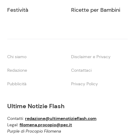
Festività
Ricette per Bambini
Chi siamo
Disclaimer e Privacy
Redazione
Contattaci
Pubblicità
Privacy Policy
Ultime Notizie Flash
Contatti:
redazione@ultimenotizieflash.com
Legal:
filomena.procopio@pec.it
Purple di Procopio Filomena