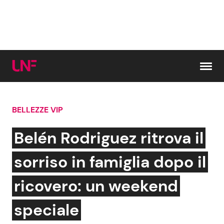
Vai al contenuto
BELLEZZE VIP
Cerca:
Belén Rodriguez ritrova il
News e Cronaca
Gossip e TV
sorriso in famiglia dopo il
Attualità Italiana
Bellezze VIP
ricovero: un weekend
Dal Mondo
Coppie VIP
speciale