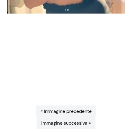
Benessere
Cucina e Ricette
Casa
Consigli di Cucina
Moda e Style
Dolci
Mondo Mamma
Le Ricette in TV
News benessere
Primi Piatti
Salute
Ricette Facili e Veloci
Viaggi e Turismo
Ricette Feste
« Immagine precedente
Immagine successiva »
Festività
Ricette per Bambini