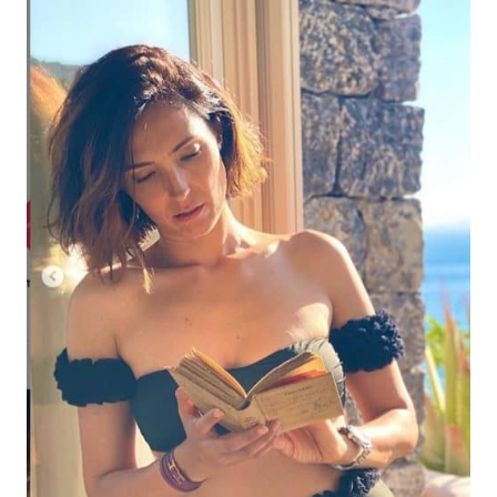
Economia
Fiction e Serie TV
Persone Scomparse
Programmi TV
Politica
Reality e Talent
Soap Opera
ShowBiz
Social News
News Cinema
News dal mondo
News Musica
News Spettacolo