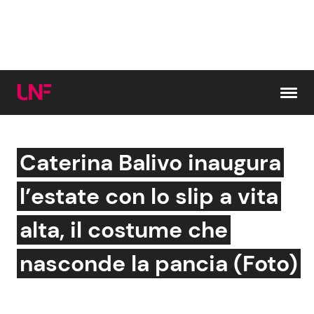
Vai al contenuto
Caterina Balivo inaugura
Cerca:
l’estate con lo slip a vita
News e Cronaca
Gossip e TV
alta, il costume che
Attualità Italiana
Bellezze VIP
nasconde la pancia (Foto)
Dal Mondo
Coppie VIP