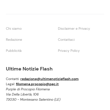
Chi siamo
Disclaimer e Privacy
Redazione
Contattaci
Pubblicità
Privacy Policy
Ultime Notizie Flash
Contatti:
redazione@ultimenotizieflash.com
Legal:
filomena.procopio@pec.it
Purple di Procopio Filomena
Via Della Libertà, 106
73030 - Montesano Salentino (LE)