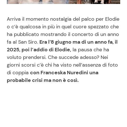
Benessere
Cucina e Ricette
Arriva il momento nostalgia del palco per Elodie
Casa
Consigli di Cucina
o c’è qualcosa in più in quel cuore spezzato che
ha pubblicato mostrando il concerto di un anno
Moda e Style
Dolci
fa al San Siro.
Era l’8 giugno ma di un anno fa, il
2025, poi l’addio di Elodie,
la pausa che ha
Mondo Mamma
Le Ricette in TV
voluto prendersi. Che succede adesso? Nei
giorni scorsi c’è chi ha visto nell’assenza di foto
News benessere
Primi Piatti
di coppia
con Franceska Nuredini una
probabile crisi ma non è così.
Salute
Ricette Facili e Veloci
Viaggi e Turismo
Ricette Feste
Festività
Ricette per Bambini