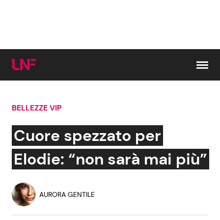
Vai al contenuto
BELLEZZE VIP
Cerca:
Cuore spezzato per
News e Cronaca
Gossip e TV
Elodie: “non sarà mai più”
Attualità Italiana
Bellezze VIP
AURORA GENTILE
Dal Mondo
Coppie VIP