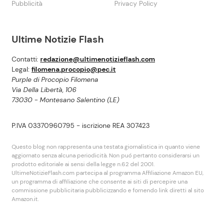
Pubblicità
Privacy Policy
Ultime Notizie Flash
Contatti:
redazione@ultimenotizieflash.com
Legal:
filomena.procopio@pec.it
Purple di Procopio Filomena
Via Della Libertà, 106
73030 - Montesano Salentino (LE)
P.IVA 03370960795 - iscrizione REA 307423
Questo blog non rappresenta una testata giornalistica in quanto viene
aggiornato senza alcuna periodicità. Non puó pertanto considerarsi un
prodotto editoriale ai sensi della legge n.62 del 2001.
UltimeNotizieFlash.com partecipa al programma Affiliazione Amazon EU,
un programma di affiliazione che consente ai siti di percepire una
commissione pubblicitaria pubblicizzando e fornendo link diretti al sito
Amazon.it.