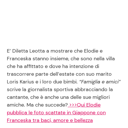
Seguici
E’ Diletta Leotta a mostrare che Elodie e
Info
Franceska stanno insieme, che sono nella villa
Chi siamo
che ha affittato e dove ha intenzione di
trascorrere parte dell’estate con suo marito
Disclaimer e Privacy
Loris Karius e i loro due bimbi.
“Famiglia e amici”
Redazione
scrive la giornalista sportiva abbracciando la
Contattaci
cantante, che è anche una delle sue migliori
amiche. Ma che succede?
>>>Qui Elodie
Pubblicità
pubblica le foto scattate in Giappone con
Privacy Policy
Franceska tra baci, amore e bellezza