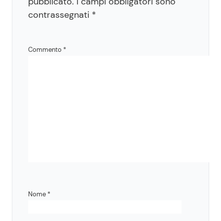
pubblicato.
I campi obbligatori sono
contrassegnati
*
Commento
*
Nome
*