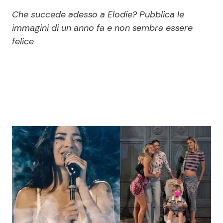
Economia
Fiction e Serie TV
Che succede adesso a Elodie? Pubblica le
immagini di un anno fa e non sembra essere
Persone Scomparse
Programmi TV
felice
Politica
Reality e Talent
Soap Opera
ShowBiz
Social News
News Cinema
News dal mondo
News Musica
News Spettacolo