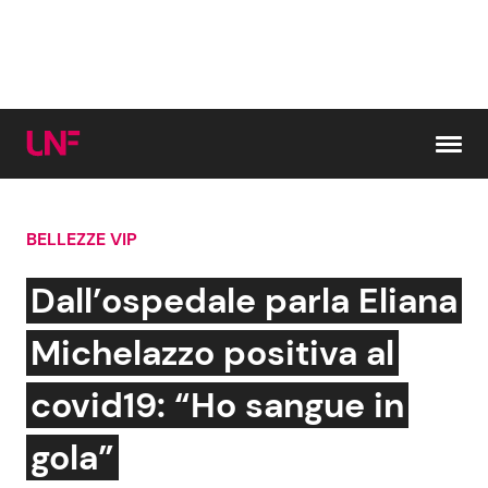
Vai al contenuto
BELLEZZE VIP
Cerca:
Dall’ospedale parla Eliana
News e Cronaca
Gossip e TV
Michelazzo positiva al
Attualità Italiana
Bellezze VIP
covid19: “Ho sangue in
Dal Mondo
Coppie VIP
gola”