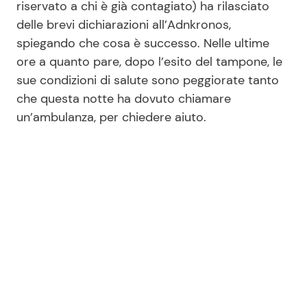
riservato a chi è già contagiato) ha rilasciato
delle brevi dichiarazioni all’Adnkronos,
spiegando che cosa è successo. Nelle ultime
Seguici
ore a quanto pare, dopo l’esito del tampone, le
sue condizioni di salute sono peggiorate tanto
che questa notte ha dovuto chiamare
un’ambulanza, per chiedere aiuto.
Info
Chi siamo
Disclaimer e Privacy
Redazione
Contattaci
Pubblicità
Privacy Policy