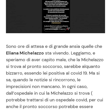
Benessere
Cucina e Ricette
Casa
Consigli di Cucina
Moda e Style
Dolci
Sono ore di attesa e di grande ansia quelle che
Mondo Mamma
Le Ricette in TV
Eliana Michelazzo
sta vivendo. Leggiamo, e
speriamo di aver capito male, che la Michelazzo
News benessere
Primi Piatti
si trova al pronto soccorso, sarebbe alquanto
bizzarro, essendo lei positiva al covid 19. Ma si
Salute
Ricette Facili e Veloci
sa, quando le notizie si rincorrono, le
imprecisioni non mancano. In ogni caso,
Viaggi e Turismo
Ricette Feste
dall’ospedale in cui la Michelazzo si trova (
potrebbe trattarsi di un ospedale covid, per cui
Festività
Ricette per Bambini
anche il pronto soccorso potrebbe essere