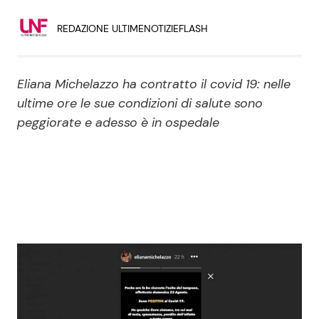
Economia
Fiction e Serie TV
REDAZIONE ULTIMENOTIZIEFLASH
Persone Scomparse
Programmi TV
Eliana Michelazzo ha contratto il covid 19: nelle
Politica
Reality e Talent
ultime ore le sue condizioni di salute sono
peggiorate e adesso è in ospedale
Soap Opera
ShowBiz
Social News
News Cinema
News dal mondo
News Musica
News Spettacolo