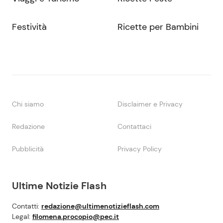
Festività
Ricette per Bambini
Chi siamo
Disclaimer e Privacy
Redazione
Contattaci
Pubblicità
Privacy Policy
Ultime Notizie Flash
Contatti:
redazione@ultimenotizieflash.com
Legal:
filomena.procopio@pec.it