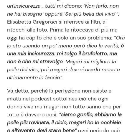
un’insicurezza… tutti mi dicono: ‘Non farlo, non
ne hai bisogno’ oppure ‘Sei più bella dal vivo’”.
Elisabetta Gregoraci si riferisce ai filtri, ai
ritocchi alle foto. Prima le ritoccava di più ma
oggi ha capito che è solo un suo problema:
“Ora
lo sto usando un po’ meno però dico la verità,
è
una mia insicurezza: mi tolgo il brufoletto, ma
non è che mi stravolgo
. Magari mi miglioro la
pelle del viso, poi magari dovrei usarlo meno e
ultimamente lo faccio”.
Va detto, perché la perfezione non esiste e
infatti nel podcast sottolinea ciò che ogni
donna vive ma magari non tutte sanno che per
tutte è davvero così:
“siamo gonfie, abbiamo la
pelle più rovinata, il ciclo, magari ho le occhiaie
e all’evento devi stare bene”
ogni periodo può