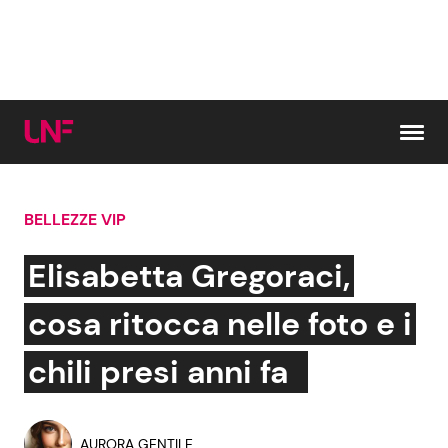
Vai al contenuto
BELLEZZE VIP
Cerca:
Elisabetta Gregoraci,
News e Cronaca
Gossip e TV
cosa ritocca nelle foto e i
Attualità Italiana
Bellezze VIP
chili presi anni fa
Dal Mondo
Coppie VIP
AURORA GENTILE