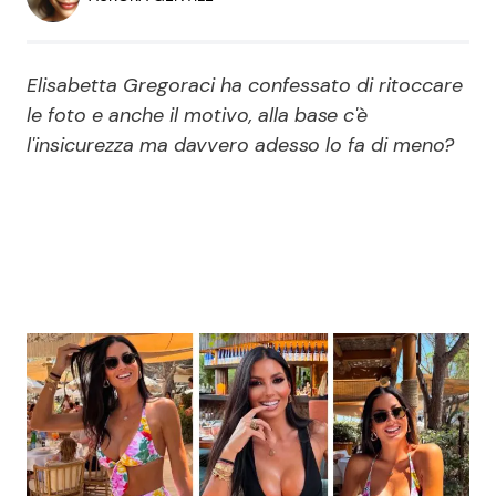
Economia
Fiction e Serie TV
Persone Scomparse
Programmi TV
Elisabetta Gregoraci ha confessato di ritoccare
le foto e anche il motivo, alla base c'è
Politica
l'insicurezza ma davvero adesso lo fa di meno?
Reality e Talent
Soap Opera
ShowBiz
Social News
News Cinema
News dal mondo
News Musica
News Spettacolo