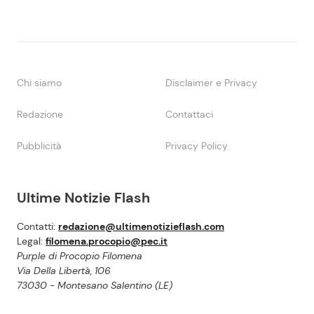
Chi siamo
Disclaimer e Privacy
Redazione
Contattaci
Pubblicità
Privacy Policy
Ultime Notizie Flash
Contatti:
redazione@ultimenotizieflash.com
Legal:
filomena.procopio@pec.it
Purple di Procopio Filomena
Via Della Libertà, 106
73030 - Montesano Salentino (LE)