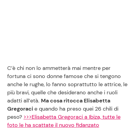
Seguici
Info
C’è chi non lo ammetterà mai mentre per
Chi siamo
fortuna ci sono donne famose che si tengono
Disclaimer e Privacy
anche le rughe, lo fanno soprattutto le attrice, le
Redazione
più bravi, quelle che desiderano anche i ruoli
adatti all’età.
Ma cosa ritocca Elisabetta
Contattaci
Gregoraci
e quando ha preso quei 26 chili di
Pubblicità
peso?
>>>Elisabetta Gregoraci a Ibiza, tutte le
Privacy Policy
foto le ha scattate il nuovo fidanzato