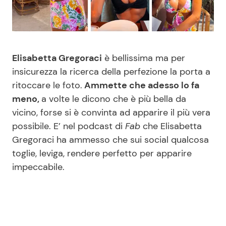
Benessere
Cucina e Ricette
Casa
Consigli di Cucina
Elisabetta Gregoraci
è bellissima ma per
Moda e Style
Dolci
insicurezza la ricerca della perfezione la porta a
ritoccare le foto.
Ammette che adesso lo fa
meno,
a volte le dicono che è più bella da
Mondo Mamma
Le Ricette in TV
vicino, forse si è convinta ad apparire il più vera
possibile. E’ nel podcast di
Fab
che Elisabetta
News benessere
Primi Piatti
Gregoraci ha ammesso che sui social qualcosa
toglie, leviga, rendere perfetto per apparire
Salute
Ricette Facili e Veloci
impeccabile.
Viaggi e Turismo
Ricette Feste
Festività
Ricette per Bambini