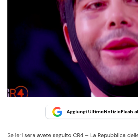
Aggiungi UltimeNotizieFlash al
Se ieri sera avete seguito CR4 – La Repubblica del