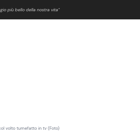
gio più bello della nostra vita”
ShowBiz
News Cinema
News Musica
News Spettacolo
col volto tumefatto in tv (Foto)