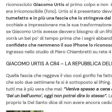
riconosciuto
Giacomo Urtis
al primo colpo e non è
era irriconoscibile (foto). Urtis si è presentato davv
tumefatto e in più una fascia che lo stringeva da
occhiaie a impressionare ma la sua trasformazione 
se Giacomo Urtis avesse davvero bisogno di un lifti
vorrà un bel po’ di tempo prima che i segni abbandon
confidato che nemmeno il suo iPhone lo riconosc
ingresso nello studio di Piero Chiambretti su rete 4
GIACOMO URTIS A CR4 – LA REPUBBLICA DEL
Quella fascia che reggeva il viso così gonfio ha fat
che solo due settimane fa si è sottoposto al lifting
tutti ma è più vera che mai:
“Veniva spesso a cena a
‘Sei un bell’uomo’, oggi non potrei dire lo stesso”.
La
proprio la Del Santo dice di non avere ancora cedu