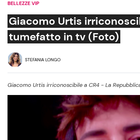
BELLEZZE VIP
Soap Opera
Giacomo Urtis irriconoscibi
tumefatto in tv (Foto)
Social News
Benessere
News dal mondo
Casa
STEFANIA LONGO
Moda e Style
Mondo Mamma
Giacomo Urtis irriconoscibile a CR4 - La Repubblica d
News benessere
Salute
Viaggi e Turismo
Festività