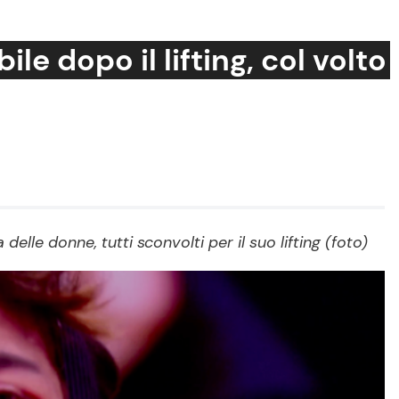
le dopo il lifting, col volto
Cucina e Ricette
Consigli di Cucina
Dolci
Le Ricette in TV
elle donne, tutti sconvolti per il suo lifting (foto)
Primi Piatti
Ricette Facili e Veloci
Ricette Feste
Ricette per Bambini