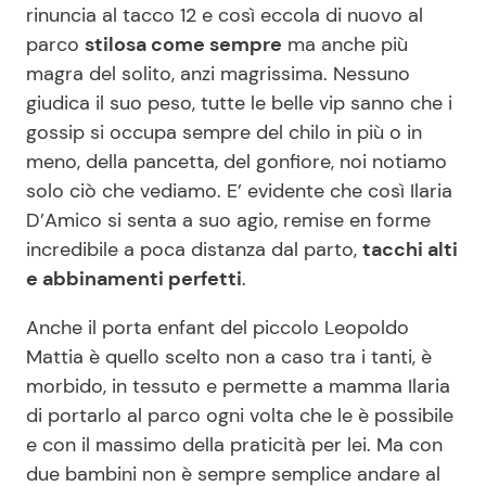
rinuncia al tacco 12 e così eccola di nuovo al
Benessere
Cucina e Ricette
parco
stilosa come sempre
ma anche più
magra del solito, anzi magrissima. Nessuno
Casa
Consigli di Cucina
giudica il suo peso, tutte le belle vip sanno che i
gossip si occupa sempre del chilo in più o in
Moda e Style
Dolci
meno, della pancetta, del gonfiore, noi notiamo
solo ciò che vediamo. E’ evidente che così Ilaria
Mondo Mamma
Le Ricette in TV
D’Amico si senta a suo agio, remise en forme
incredibile a poca distanza dal parto,
tacchi alti
News benessere
Primi Piatti
e abbinamenti perfetti
.
Anche il porta enfant del piccolo Leopoldo
Salute
Ricette Facili e Veloci
Mattia è quello scelto non a caso tra i tanti, è
morbido, in tessuto e permette a mamma Ilaria
Viaggi e Turismo
Ricette Feste
di portarlo al parco ogni volta che le è possibile
e con il massimo della praticità per lei. Ma con
Festività
Ricette per Bambini
due bambini non è sempre semplice andare al