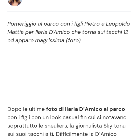
Economia
Fiction e Serie TV
Persone Scomparse
Programmi TV
Pomeriggio al parco con i figli Pietro e Leopoldo
Mattia per Ilaria D'Amico che torna sui tacchi 12
Politica
ed appare magrissima (foto)
Reality e Talent
Soap Opera
ShowBiz
Social News
News Cinema
News dal mondo
Dopo le ultime
foto di Ilaria D’Amico al parco
News Musica
con i figli con un look casual fin cui si notavano
soprattutto le sneakers, la giornalista Sky tona
News Spettacolo
sui suoi tacchi alti. Difficilmente la D’Amico