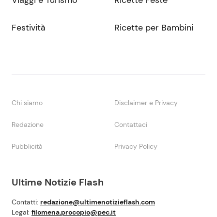
Viaggi e Turismo
Ricette Feste
Festività
Ricette per Bambini
Chi siamo
Disclaimer e Privacy
Redazione
Contattaci
Pubblicità
Privacy Policy
Ultime Notizie Flash
Contatti:
redazione@ultimenotizieflash.com
Legal:
filomena.procopio@pec.it