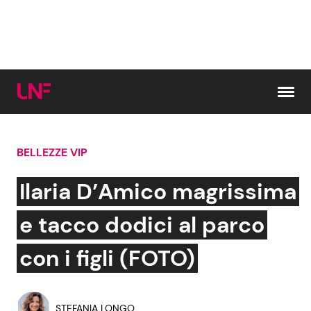
Vai al contenuto
BELLEZZE VIP
Cerca:
Ilaria D’Amico magrissima
News e Cronaca
Gossip e TV
e tacco dodici al parco
Attualità Italiana
Bellezze VIP
con i figli (FOTO)
Dal Mondo
Coppie VIP
STEFANIA LONGO