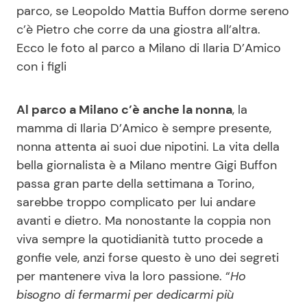
parco, se Leopoldo Mattia Buffon dorme sereno
c’è Pietro che corre da una giostra all’altra.
Ecco le foto al parco a Milano di Ilaria D’Amico
Seguici
con i figli
Al parco a Milano c’è anche la nonna
, la
Info
mamma di Ilaria D’Amico è sempre presente,
nonna attenta ai suoi due nipotini. La vita della
Chi siamo
bella giornalista è a Milano mentre Gigi Buffon
Disclaimer e Privacy
passa gran parte della settimana a Torino,
sarebbe troppo complicato per lui andare
Redazione
avanti e dietro. Ma nonostante la coppia non
Contattaci
viva sempre la quotidianità tutto procede a
Pubblicità
gonfie vele, anzi forse questo è uno dei segreti
per mantenere viva la loro passione. “
Ho
Privacy Policy
bisogno di fermarmi per dedicarmi più