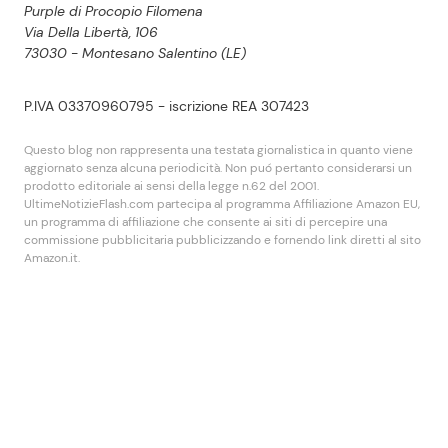
Purple di Procopio Filomena
Via Della Libertà, 106
73030 - Montesano Salentino (LE)
P.IVA 03370960795 - iscrizione REA 307423
Questo blog non rappresenta una testata giornalistica in quanto viene
aggiornato senza alcuna periodicità. Non puó pertanto considerarsi un
prodotto editoriale ai sensi della legge n.62 del 2001.
UltimeNotizieFlash.com partecipa al programma Affiliazione Amazon EU,
un programma di affiliazione che consente ai siti di percepire una
commissione pubblicitaria pubblicizzando e fornendo link diretti al sito
Amazon.it.