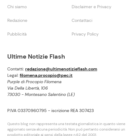
Chi siamo
Disclaimer e Privacy
Redazione
Contattaci
Pubblicità
Privacy Policy
Ultime Notizie Flash
Contatti:
redazione@ultimenotizieflash.com
Legal:
filomena.procopio@pec.it
Purple di Procopio Filomena
Via Della Libertà, 106
73030 - Montesano Salentino (LE)
P.IVA 03370960795 - iscrizione REA 307423
Questo blog non rappresenta una testata giornalistica in quanto viene
aggiornato senza alcuna periodicità. Non puó pertanto considerarsi un
prodotto editoriale ai sensi della legge n.62 del 2001.