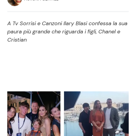
Economia
Fiction e Serie TV
Persone Scomparse
Programmi TV
A Tv Sorrisi e Canzoni Ilary Blasi confessa la sua
paura più grande che riguarda i figli, Chanel e
Politica
Cristian
Reality e Talent
Soap Opera
ShowBiz
Social News
News Cinema
News dal mondo
News Musica
News Spettacolo