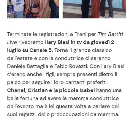
Benessere
Cucina e Ricette
Casa
Consigli di Cucina
Terminate le registrazioni a Trani per
Tim Battiti
Moda e Style
Dolci
Live
rivedremo
Ilary Blasi in tv da giovedì 2
luglio su Canale 5.
Torna il grande classico
dell’estate e con la conduttrice ci saranno
Mondo Mamma
Le Ricette in TV
Daniele Battaglia e Fabio Rovazzi. Con Ilary Blasi
c’erano anche i figli, sempre presenti dietro il
News benessere
Primi Piatti
palco per seguire i loro cantanti preferiti.
Chanel, Cristian e la piccola Isabel
hanno una
Salute
Ricette Facili e Veloci
bella fortuna ad avere la mamma conduttrice
dell’evento ma è lei questa volta a parlare dei
Viaggi e Turismo
Ricette Feste
suoi ragazzi, delle preoccupazioni da mamma.
Festività
Ricette per Bambini