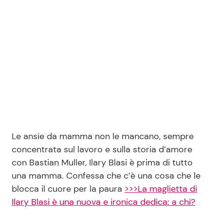
Seguici
Info
Chi siamo
Disclaimer e Privacy
Le ansie da mamma non le mancano, sempre
Redazione
concentrata sul lavoro e sulla storia d’amore
con Bastian Muller, Ilary Blasi è prima di tutto
Contattaci
una mamma. Confessa che c’è una cosa che le
Pubblicità
blocca il cuore per la paura
>>>La maglietta di
Privacy Policy
Ilary Blasi è una nuova e ironica dedica: a chi?