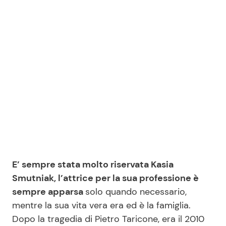
Benessere
Cucina e Ricette
Casa
Consigli di Cucina
Moda e Style
Dolci
Mondo Mamma
Le Ricette in TV
News benessere
Primi Piatti
Salute
Ricette Facili e Veloci
E’ sempre stata molto riservata Kasia
Smutniak, l’attrice per la sua professione è
Viaggi e Turismo
Ricette Feste
sempre apparsa
solo quando necessario,
mentre la sua vita vera era ed è la famiglia.
Festività
Ricette per Bambini
Dopo la tragedia di Pietro Taricone, era il 2010