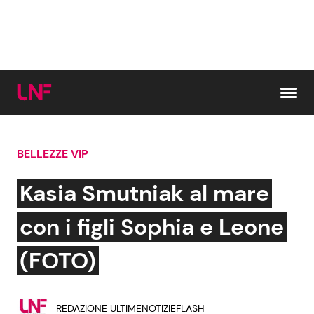
Vai al contenuto
BELLEZZE VIP
Cerca:
Kasia Smutniak al mare
News e Cronaca
Gossip e TV
con i figli Sophia e Leone
Attualità Italiana
Bellezze VIP
(FOTO)
Dal Mondo
Coppie VIP
REDAZIONE ULTIMENOTIZIEFLASH