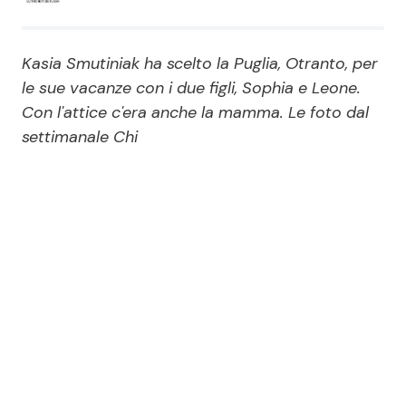
Economia
Fiction e Serie TV
Kasia Smutiniak ha scelto la Puglia, Otranto, per
Persone Scomparse
Programmi TV
le sue vacanze con i due figli, Sophia e Leone.
Con l'attice c'era anche la mamma. Le foto dal
Politica
Reality e Talent
settimanale Chi
Soap Opera
ShowBiz
Social News
News Cinema
News dal mondo
News Musica
News Spettacolo