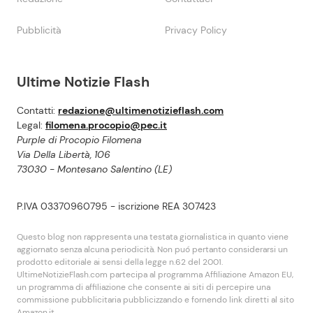
Pubblicità
Privacy Policy
Ultime Notizie Flash
Contatti:
redazione@ultimenotizieflash.com
Legal:
filomena.procopio@pec.it
Purple di Procopio Filomena
Via Della Libertà, 106
73030 - Montesano Salentino (LE)
P.IVA 03370960795 - iscrizione REA 307423
Questo blog non rappresenta una testata giornalistica in quanto viene
aggiornato senza alcuna periodicità. Non puó pertanto considerarsi un
prodotto editoriale ai sensi della legge n.62 del 2001.
UltimeNotizieFlash.com partecipa al programma Affiliazione Amazon EU,
un programma di affiliazione che consente ai siti di percepire una
commissione pubblicitaria pubblicizzando e fornendo link diretti al sito
Amazon.it.