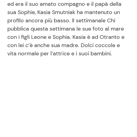
ed era il suo amato compagno e il papà della
sua Sophie, Kasia Smutniak ha mantenuto un
profilo ancora più basso. Il settimanale Chi
Seguici
pubblica questa settimana le sue foto al mare
con i figli Leone e Sophia. Kasia è ad Otranto e
con lei c’è anche sua madre. Dolci coccole e
vita normale per l’attrice e i suoi bambini.
Info
Chi siamo
Disclaimer e Privacy
Redazione
Contattaci
Pubblicità
Privacy Policy