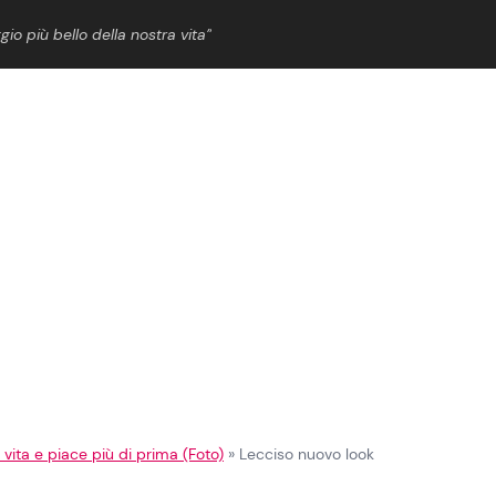
gio più bello della nostra vita”
ShowBiz
News Cinema
News Musica
News Spettacolo
ita e piace più di prima (Foto)
»
Lecciso nuovo look