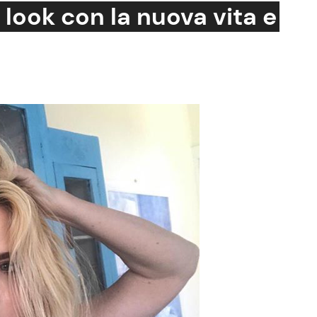
look con la nuova vita e
Cucina e Ricette
Consigli di Cucina
Dolci
Le Ricette in TV
Primi Piatti
Ricette Facili e Veloci
Ricette Feste
Ricette per Bambini