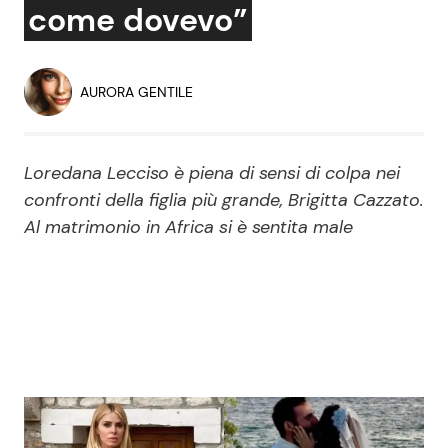
come dovevo”
Economia
Fiction e Serie TV
Persone Scomparse
Programmi TV
AURORA GENTILE
Politica
Reality e Talent
Loredana Lecciso è piena di sensi di colpa nei
Soap Opera
confronti della figlia più grande, Brigitta Cazzato.
Al matrimonio in Africa si è sentita male
ShowBiz
Social News
News Cinema
News dal mondo
News Musica
News Spettacolo