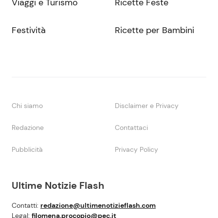
Viaggi e Turismo
Ricette Feste
Festività
Ricette per Bambini
Chi siamo
Disclaimer e Privacy
Redazione
Contattaci
Pubblicità
Privacy Policy
Ultime Notizie Flash
Contatti:
redazione@ultimenotizieflash.com
Legal:
filomena.procopio@pec.it