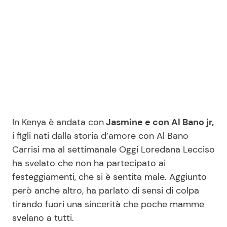
Seguici
Info
Chi siamo
In Kenya è andata con
Jasmine e con Al Bano jr,
Disclaimer e Privacy
i figli nati dalla storia d’amore con Al Bano
Carrisi ma al settimanale Oggi Loredana Lecciso
Redazione
ha svelato che non ha partecipato ai
Contattaci
festeggiamenti, che si è sentita male. Aggiunto
Pubblicità
però anche altro, ha parlato di sensi di colpa
tirando fuori una sincerità che poche mamme
Privacy Policy
svelano a tutti.