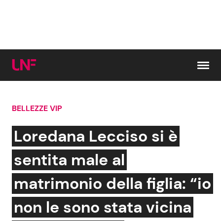
Vai al contenuto
BELLEZZE VIP
Cerca:
Loredana Lecciso si è
News e Cronaca
Gossip e TV
sentita male al
Attualità Italiana
Bellezze VIP
matrimonio della figlia: “io
Dal Mondo
Coppie VIP
non le sono stata vicina