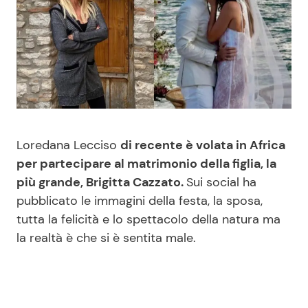
Benessere
Cucina e Ricette
Casa
Consigli di Cucina
Moda e Style
Dolci
Mondo Mamma
Le Ricette in TV
Loredana Lecciso
di recente è volata in Africa
per partecipare al matrimonio della figlia, la
News benessere
Primi Piatti
più grande, Brigitta Cazzato.
Sui social ha
pubblicato le immagini della festa, la sposa,
Salute
Ricette Facili e Veloci
tutta la felicità e lo spettacolo della natura ma
la realtà è che si è sentita male.
Viaggi e Turismo
Ricette Feste
Festività
Ricette per Bambini