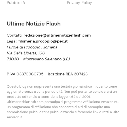
Pubblicità
Privacy Policy
Ultime Notizie Flash
Contatti:
redazione@ultimenotizieflash.com
Legal:
filomena.procopio@pec.it
Purple di Procopio Filomena
Via Della Libertà, 106
73030 - Montesano Salentino (LE)
P.IVA 03370960795 - iscrizione REA 307423
Questo blog non rappresenta una testata giornalistica in quanto viene
aggiornato senza alcuna periodicità. Non puó pertanto considerarsi un
prodotto editoriale ai sensi della legge n.62 del 2001.
UltimeNotizieFlash.com partecipa al programma Affiliazione Amazon EU,
un programma di affiliazione che consente ai siti di percepire una
commissione pubblicitaria pubblicizzando e fornendo link diretti al sito
Amazon.it.