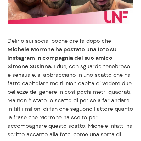
Benessere
Cucina e Ricette
Casa
Consigli di Cucina
Delirio sui social poche ore fa dopo che
Moda e Style
Dolci
Michele Morrone ha postato una foto su
Instagram in compagnia del suo amico
Mondo Mamma
Le Ricette in TV
Simone Susinna. I
due, con sguardo tenebroso
e sensuale, si abbracciano in uno scatto che ha
News benessere
Primi Piatti
fatto capitolare molti! Non capita di vedere due
bellezze del genere in così pochi metri quadrati.
Salute
Ricette Facili e Veloci
Ma non è stato lo scatto di per se a far andare
in tilt i milioni di fan che seguono l’attore quanto
Viaggi e Turismo
Ricette Feste
la frase che Morrone ha scelto per
accompagnare questo scatto. Michele infatti ha
Festività
Ricette per Bambini
scritto accanto alla foto, come una sorta di