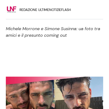
Economia
Fiction e Serie TV
REDAZIONE ULTIMENOTIZIEFLASH
Persone Scomparse
Programmi TV
Michele Morrone e Simone Susinna: ua foto tra
Politica
Reality e Talent
amici e il presunto coming out
Soap Opera
ShowBiz
Social News
News Cinema
News dal mondo
News Musica
News Spettacolo