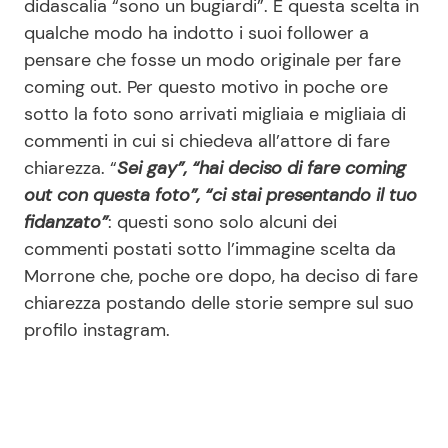
didascalia “sono un bugiardi”. E questa scelta in
qualche modo ha indotto i suoi follower a
pensare che fosse un modo originale per fare
Seguici
coming out. Per questo motivo in poche ore
sotto la foto sono arrivati migliaia e migliaia di
commenti in cui si chiedeva all’attore di fare
chiarezza. “
Sei gay”, “hai deciso di fare coming
Info
out con questa foto”, “ci stai presentando il tuo
fidanzato”
: questi sono solo alcuni dei
Chi siamo
commenti postati sotto l’immagine scelta da
Disclaimer e Privacy
Morrone che, poche ore dopo, ha deciso di fare
Redazione
chiarezza postando delle storie sempre sul suo
profilo instagram.
Contattaci
Pubblicità
Privacy Policy