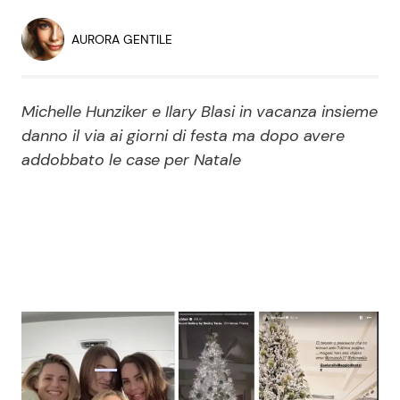
Economia
Fiction e Serie TV
AURORA GENTILE
Persone Scomparse
Programmi TV
Michelle Hunziker e Ilary Blasi in vacanza insieme
Politica
Reality e Talent
danno il via ai giorni di festa ma dopo avere
addobbato le case per Natale
Soap Opera
ShowBiz
Social News
News Cinema
News dal mondo
News Musica
News Spettacolo