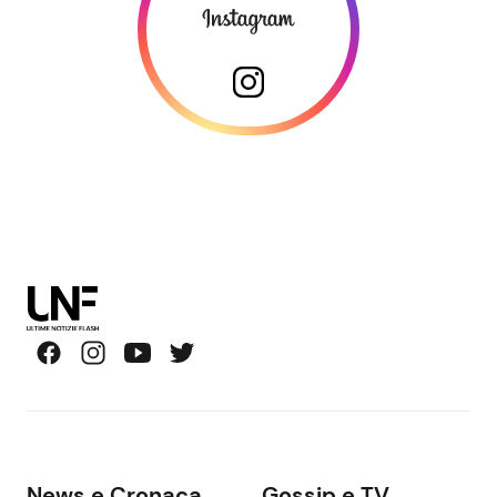
News e Cronaca
Gossip e TV