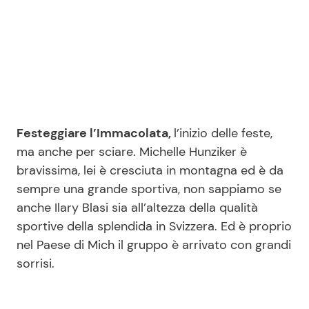
Seguici
Info
Festeggiare l’Immacolata,
l’inizio delle feste,
ma anche per sciare. Michelle Hunziker è
Chi siamo
bravissima, lei è cresciuta in montagna ed è da
Disclaimer e Privacy
sempre una grande sportiva, non sappiamo se
Redazione
anche Ilary Blasi sia all’altezza della qualità
sportive della splendida in Svizzera. Ed è proprio
Contattaci
nel Paese di Mich il gruppo è arrivato con grandi
Pubblicità
sorrisi.
Privacy Policy