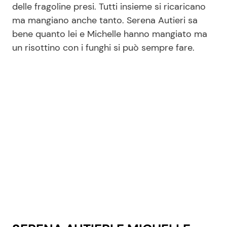
delle fragoline presi. Tutti insieme si ricaricano
ma mangiano anche tanto. Serena Autieri sa
bene quanto lei e Michelle hanno mangiato ma
Seguici
un risottino con i funghi si può sempre fare.
Info
Chi siamo
Disclaimer e Privacy
Redazione
Contattaci
Pubblicità
Privacy Policy