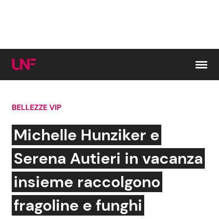
Vai al contenuto
BELLEZZE VIP
Cerca:
Michelle Hunziker e
News e Cronaca
Gossip e TV
Serena Autieri in vacanza
Attualità Italiana
Bellezze VIP
insieme raccolgono
Dal Mondo
Coppie VIP
fragoline e funghi