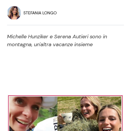
Economia
Fiction e Serie TV
STEFANIA LONGO
Persone Scomparse
Programmi TV
Michelle Hunziker e Serena Autieri sono in
Politica
Reality e Talent
montagna, un'altra vacanze insieme
Soap Opera
ShowBiz
Social News
News Cinema
News dal mondo
News Musica
News Spettacolo