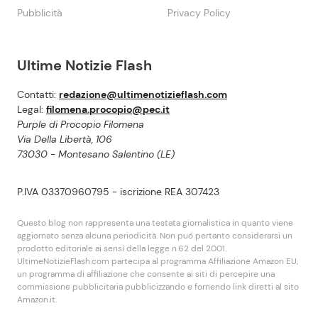
Pubblicità
Privacy Policy
Ultime Notizie Flash
Contatti:
redazione@ultimenotizieflash.com
Legal:
filomena.procopio@pec.it
Purple di Procopio Filomena
Via Della Libertà, 106
73030 - Montesano Salentino (LE)
P.IVA 03370960795 - iscrizione REA 307423
Questo blog non rappresenta una testata giornalistica in quanto viene
aggiornato senza alcuna periodicità. Non puó pertanto considerarsi un
prodotto editoriale ai sensi della legge n.62 del 2001.
UltimeNotizieFlash.com partecipa al programma Affiliazione Amazon EU,
un programma di affiliazione che consente ai siti di percepire una
commissione pubblicitaria pubblicizzando e fornendo link diretti al sito
Amazon.it.