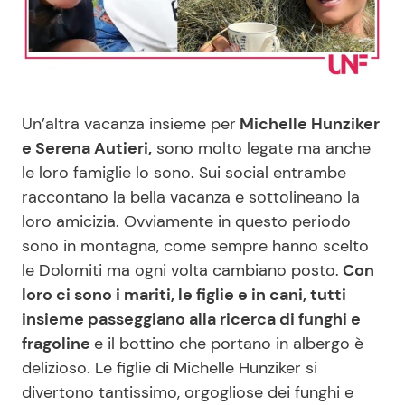
Benessere
Cucina e Ricette
Casa
Consigli di Cucina
Un’altra vacanza insieme per
Michelle Hunziker
Moda e Style
Dolci
e Serena Autieri,
sono molto legate ma anche
le loro famiglie lo sono. Sui social entrambe
Mondo Mamma
Le Ricette in TV
raccontano la bella vacanza e sottolineano la
loro amicizia. Ovviamente in questo periodo
News benessere
Primi Piatti
sono in montagna, come sempre hanno scelto
le Dolomiti ma ogni volta cambiano posto.
Con
Salute
Ricette Facili e Veloci
loro ci sono i mariti, le figlie e in cani, tutti
insieme passeggiano alla ricerca di funghi e
Viaggi e Turismo
Ricette Feste
fragoline
e il bottino che portano in albergo è
delizioso. Le figlie di Michelle Hunziker si
Festività
Ricette per Bambini
divertono tantissimo, orgogliose dei funghi e