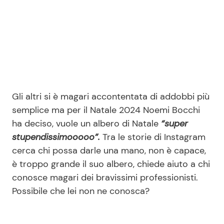
Seguici
Info
Gli altri si è magari accontentata di addobbi più
semplice ma per il Natale 2024 Noemi Bocchi
Chi siamo
ha deciso, vuole un albero di Natale
“super
Disclaimer e Privacy
stupendissimooooo”.
Tra le storie di Instagram
Redazione
cerca chi possa darle una mano, non è capace,
è troppo grande il suo albero, chiede aiuto a chi
Contattaci
conosce magari dei bravissimi professionisti.
Pubblicità
Possibile che lei non ne conosca?
Privacy Policy