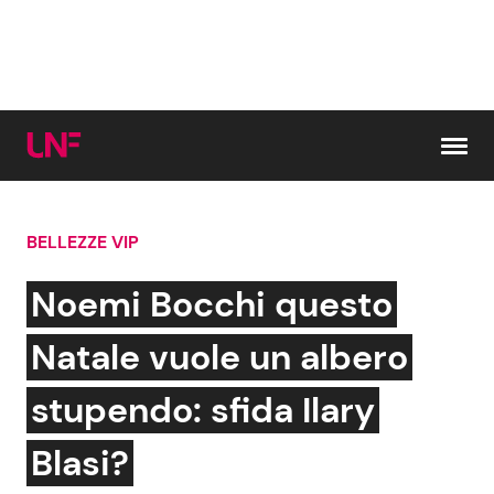
Vai al contenuto
BELLEZZE VIP
Cerca:
Noemi Bocchi questo
News e Cronaca
Gossip e TV
Natale vuole un albero
Attualità Italiana
Bellezze VIP
stupendo: sfida Ilary
Dal Mondo
Coppie VIP
Blasi?