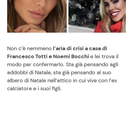
Benessere
Cucina e Ricette
Casa
Consigli di Cucina
Moda e Style
Dolci
Non c’è nemmeno
l’aria di crisi a casa di
Francesco Totti e Noemi Bocchi
e lei trova il
Mondo Mamma
Le Ricette in TV
modo per confermarlo. Sta già pensando agli
addobbi di Natale, sta già pensando al suo
News benessere
Primi Piatti
albero di Natale nell’attico in cui vive con l’ex
calciatore e i suoi figli.
Salute
Ricette Facili e Veloci
Viaggi e Turismo
Ricette Feste
Festività
Ricette per Bambini