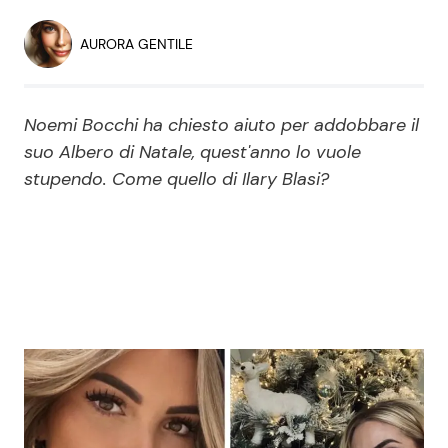
Economia
Fiction e Serie TV
AURORA GENTILE
Persone Scomparse
Programmi TV
Noemi Bocchi ha chiesto aiuto per addobbare il
Politica
Reality e Talent
suo Albero di Natale, quest'anno lo vuole
stupendo. Come quello di Ilary Blasi?
Soap Opera
ShowBiz
Social News
News Cinema
News dal mondo
News Musica
News Spettacolo