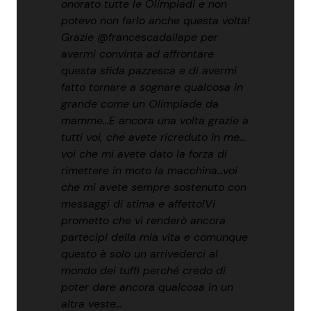
onorato tutte le Olimpiadi e non
potevo non farlo anche questa volta!
Grazie @francescadallape per
avermi convinta ad affrontare
questa sfida pazzesca e di avermi
fatto tornare a sognare qualcosa in
grande come un Olimpiade da
mamme…E ancora una volta grazie a
tutti voi, che avete ricreduto in me…
voi che mi avete dato la forza di
rimettere in moto la macchina…voi
che mi avete sempre sostenuto con
messaggi di stima e affetto!Vi
prometto che vi renderò ancora
partecipi della mia vita e comunque
questo è solo un arrivederci al
mondo dei tuffi perché credo di
poter dare ancora qualcosa in un
altra veste…