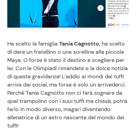
Benessere
Cucina e Ricette
Casa
Consigli di Cucina
Moda e Style
Dolci
Ha scelto la famiglia
Tania Cagnotto,
ha scelto
di dare un fratellino o una sorellina alla piccola
Maya. O forse è stato il destino a scegliere per
Mondo Mamma
Le Ricette in TV
lei. Con le Olimpiadi rimandate e la dolce notizia
di questa gravidanza! L’addio ai mondi dei tuffi
News benessere
Primi Piatti
arriva dai social, ma forse è solo un arrivederci.
Perchè Tania Cagnotto non ci farà sognare da
Salute
Ricette Facili e Veloci
quel trampolino con i suoi tuffi ma chissà, potrà
farlo in modo diverso, magari diventando
Viaggi e Turismo
Ricette Feste
allenatrice di un astro nascente del mondo dei
tuffi!
Festività
Ricette per Bambini