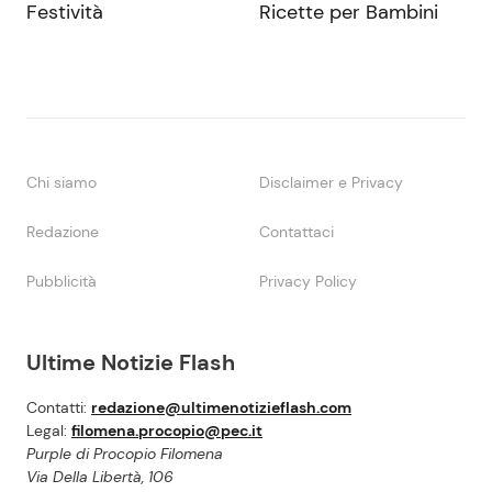
Festività
Ricette per Bambini
Chi siamo
Disclaimer e Privacy
Redazione
Contattaci
Pubblicità
Privacy Policy
Ultime Notizie Flash
Contatti:
redazione@ultimenotizieflash.com
Legal:
filomena.procopio@pec.it
Purple di Procopio Filomena
Via Della Libertà, 106