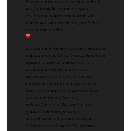
Ebbene si,questa volta ho scelto la
vita,la famiglia e poco dopo il
destino ha voluto regalarmi una
nuova vita dentro di me, già felice
per la mia scelta
So che molti di voi volevano vedermi
ancora una volta sul trampolino e mi
spiace di avervi deluso ma in
questo lockdown, come sarà
successo a tanti altri, ho avuto
tempo di riflettere e capire cosa
fosse più importante per me. Non
avevo più quella forza di
volontà(che per 20 anni mi ha
guidato) di impegnarmi e
sacrificarmi nel modo in cui un
olimpiade lo richiede!Ho sempre