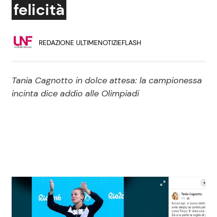
felicità
Economia
Fiction e Serie TV
Persone Scomparse
Programmi TV
REDAZIONE ULTIMENOTIZIEFLASH
Politica
Reality e Talent
Tania Cagnotto in dolce attesa: la campionessa
Soap Opera
incinta dice addio alle Olimpiadi
ShowBiz
Social News
News Cinema
News dal mondo
News Musica
News Spettacolo