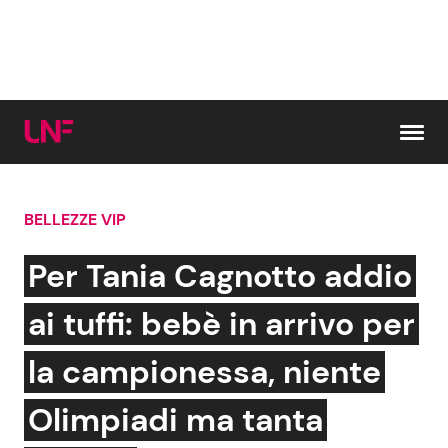
Vai al contenuto
BELLEZZE VIP
Cerca:
Per Tania Cagnotto addio
News e Cronaca
Gossip e TV
ai tuffi: bebè in arrivo per
Attualità Italiana
Bellezze VIP
la campionessa, niente
Dal Mondo
Coppie VIP
Olimpiadi ma tanta