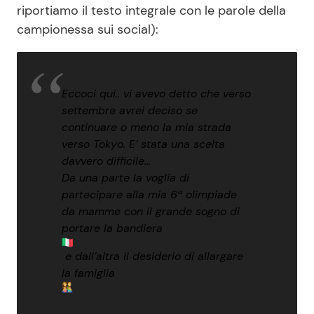
riportiamo il testo integrale con le parole della
campionessa sui social):
Eccoci qui.. vi avevo detto che verso
settembre avrei deciso se
continuare o meno la mia strada
verso Tokyo. E’ stata una scelta
davvero difficile…
Da una parte la voglia di
partecipare alla mia 6ª olimpiade
da mamme con il grande sogno di
portare la bandiera
e dall’altra il desiderio di allargare
la famiglia