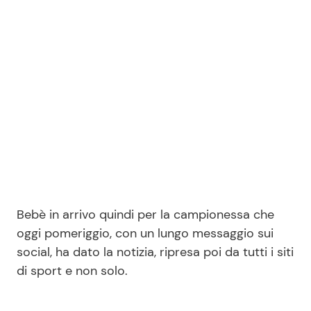
Seguici
Info
Chi siamo
Disclaimer e Privacy
Redazione
Bebè in arrivo quindi per la campionessa che
Contattaci
oggi pomeriggio, con un lungo messaggio sui
social, ha dato la notizia, ripresa poi da tutti i siti
Pubblicità
di sport e non solo.
Privacy Policy