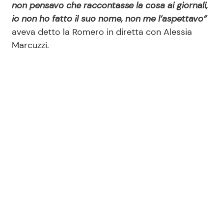
non pensavo che raccontasse la cosa ai giornali,
io non ho fatto il suo nome, non me l’aspettavo”
aveva detto la Romero in diretta con Alessia
Seguici
Marcuzzi.
Info
Chi siamo
Disclaimer e Privacy
Redazione
Contattaci
Pubblicità
Privacy Policy