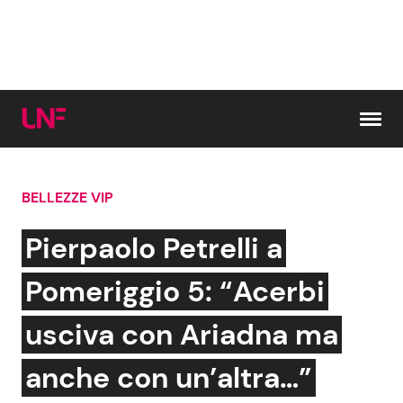
Vai al contenuto
BELLEZZE VIP
Cerca:
Pierpaolo Petrelli a
News e Cronaca
Gossip e TV
Pomeriggio 5: “Acerbi
Attualità Italiana
Bellezze VIP
usciva con Ariadna ma
Dal Mondo
Coppie VIP
anche con un’altra…”