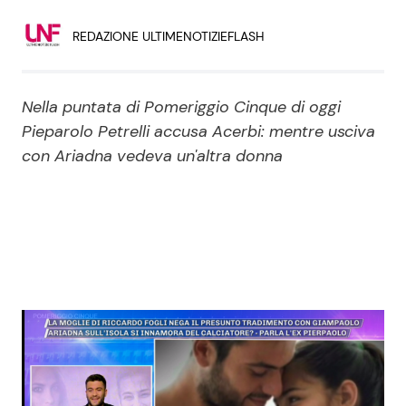
Economia
Fiction e Serie TV
REDAZIONE ULTIMENOTIZIEFLASH
Persone Scomparse
Programmi TV
Nella puntata di Pomeriggio Cinque di oggi
Politica
Reality e Talent
Pieparolo Petrelli accusa Acerbi: mentre usciva
con Ariadna vedeva un'altra donna
Soap Opera
ShowBiz
Social News
News Cinema
News dal mondo
News Musica
News Spettacolo