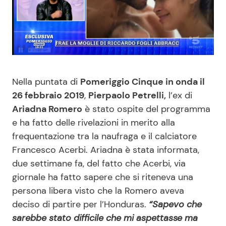
Benessere
Cucina e Ricette
Casa
Consigli di Cucina
Moda e Style
Dolci
Nella puntata di
Pomeriggio Cinque in onda il
26 febbraio 2019
,
Pierpaolo Petrelli,
l’ex di
Mondo Mamma
Le Ricette in TV
Ariadna Romero
è stato ospite del programma
e ha fatto delle rivelazioni in merito alla
News benessere
Primi Piatti
frequentazione tra la naufraga e il calciatore
Francesco Acerbi. Ariadna è stata informata,
Salute
Ricette Facili e Veloci
due settimane fa, del fatto che Acerbi, via
giornale ha fatto sapere che si riteneva una
Viaggi e Turismo
Ricette Feste
persona libera visto che la Romero aveva
deciso di partire per l’Honduras.
“Sapevo che
Festività
Ricette per Bambini
sarebbe stato difficile che mi aspettasse ma