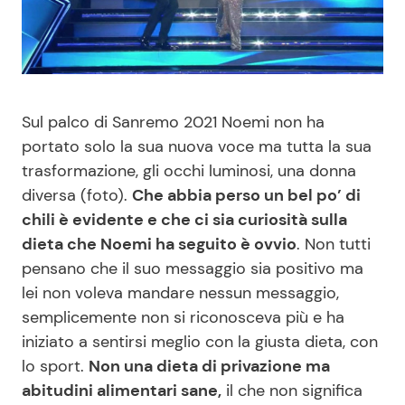
Benessere
Cucina e Ricette
Casa
Consigli di Cucina
Sul palco di Sanremo 2021 Noemi non ha
Moda e Style
Dolci
portato solo la sua nuova voce ma tutta la sua
trasformazione, gli occhi luminosi, una donna
Mondo Mamma
Le Ricette in TV
diversa (foto).
Che abbia perso un bel po’ di
chili è evidente e che ci sia curiosità sulla
News benessere
Primi Piatti
dieta che Noemi ha seguito è ovvio
. Non tutti
pensano che il suo messaggio sia positivo ma
Salute
Ricette Facili e Veloci
lei non voleva mandare nessun messaggio,
semplicemente non si riconosceva più e ha
Viaggi e Turismo
Ricette Feste
iniziato a sentirsi meglio con la giusta dieta, con
lo sport.
Non una dieta di privazione ma
Festività
Ricette per Bambini
abitudini alimentari sane,
il che non significa