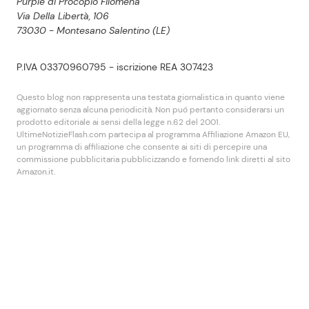
Purple di Procopio Filomena
Via Della Libertà, 106
73030 - Montesano Salentino (LE)
P.IVA 03370960795 - iscrizione REA 307423
Questo blog non rappresenta una testata giornalistica in quanto viene
aggiornato senza alcuna periodicità. Non puó pertanto considerarsi un
prodotto editoriale ai sensi della legge n.62 del 2001.
UltimeNotizieFlash.com partecipa al programma Affiliazione Amazon EU,
un programma di affiliazione che consente ai siti di percepire una
commissione pubblicitaria pubblicizzando e fornendo link diretti al sito
Amazon.it.