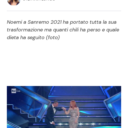
Economia
Fiction e Serie TV
Persone Scomparse
Programmi TV
Noemi a Sanremo 2021 ha portato tutta la sua
trasformazione ma quanti chili ha perso e quale
Politica
dieta ha seguito (foto)
Reality e Talent
Soap Opera
ShowBiz
Social News
News Cinema
News dal mondo
News Musica
News Spettacolo