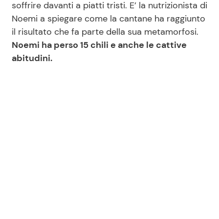
soffrire davanti a piatti tristi. E’ la nutrizionista di
Noemi a spiegare come la cantane ha raggiunto
il risultato che fa parte della sua metamorfosi.
Seguici
Noemi ha perso 15 chili e anche le cattive
abitudini.
Info
Chi siamo
Disclaimer e Privacy
Redazione
Contattaci
Pubblicità
Privacy Policy