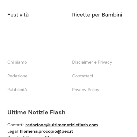
Festività
Ricette per Bambini
Chi siamo
Disclaimer e Privacy
Redazione
Contattaci
Pubblicità
Privacy Policy
Ultime Notizie Flash
Contatti:
redazione@ultimenotizieflash.com
Legal:
filomena.procopio@pec.it