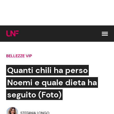
Vai al contenuto
BELLEZZE VIP
Cerca:
Quanti chili ha perso
News e Cronaca
Gossip e TV
Noemi e quale dieta ha
Attualità Italiana
Bellezze VIP
seguito (Foto)
Dal Mondo
Coppie VIP
STEFANIA LONGO