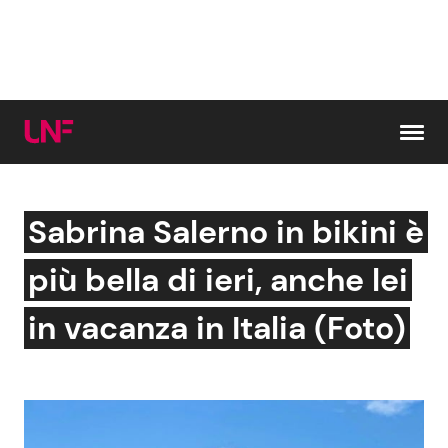
Vai al contenuto
Sabrina Salerno in bikini è
Cerca:
più bella di ieri, anche lei
News e Cronaca
Gossip e TV
in vacanza in Italia (Foto)
Attualità Italiana
Bellezze VIP
Dal Mondo
Coppie VIP