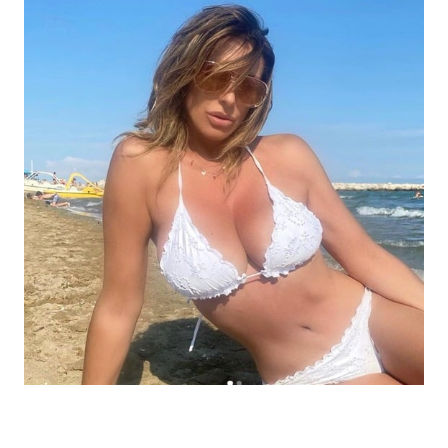
Economia
Fiction e Serie TV
Persone Scomparse
Programmi TV
Politica
Reality e Talent
Soap Opera
ShowBiz
Social News
News Cinema
News dal mondo
News Musica
News Spettacolo