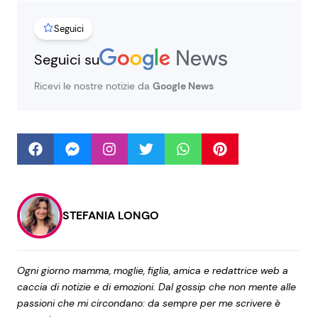
Seguici
Seguici
Seguici su
Ricevi le nostre notizie da
Google News
Info
Chi siamo
Disclaimer e Privacy
Redazione
STEFANIA LONGO
Contattaci
Pubblicità
Ogni giorno mamma, moglie, figlia, amica e redattrice web a
Privacy Policy
caccia di notizie e di emozioni. Dal gossip che non mente alle
passioni che mi circondano: da sempre per me scrivere è