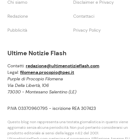
Chi siamo
Disclaimer e Privacy
Redazione
Contattaci
Pubblicità
Privacy Policy
Ultime Notizie Flash
Contatti:
redazione@ultimenotizieflash.com
Legal:
filomena.procopio@pec.it
Purple di Procopio Filomena
Via Della Libertà, 106
73030 - Montesano Salentino (LE)
P.IVA 03370960795 - iscrizione REA 307423
Questo blog non rappresenta una testata giornalistica in quanto viene
aggiornato senza alcuna periodicità. Non puó pertanto considerarsi un
prodotto editoriale ai sensi della legge n.62 del 2001.
UltimeNotizieFlash.com partecipa al programma Affiliazione Amazon EU,