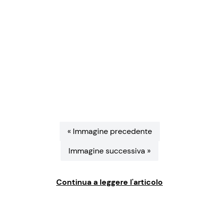
Benessere
Cucina e Ricette
Casa
Consigli di Cucina
Moda e Style
Dolci
Mondo Mamma
Le Ricette in TV
News benessere
Primi Piatti
« Immagine precedente
Immagine successiva »
Salute
Ricette Facili e Veloci
Viaggi e Turismo
Ricette Feste
Continua a leggere l'articolo
Festività
Ricette per Bambini