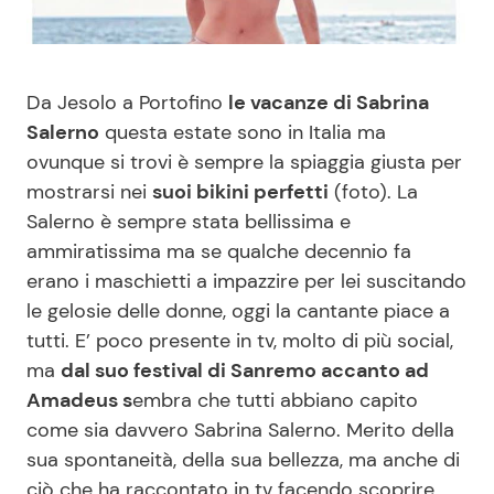
Benessere
Cucina e Ricette
Casa
Consigli di Cucina
Da Jesolo a Portofino
le vacanze di Sabrina
Salerno
questa estate sono in Italia ma
Moda e Style
Dolci
ovunque si trovi è sempre la spiaggia giusta per
mostrarsi nei
suoi bikini perfetti
(foto). La
Mondo Mamma
Le Ricette in TV
Salerno è sempre stata bellissima e
ammiratissima ma se qualche decennio fa
erano i maschietti a impazzire per lei suscitando
News benessere
Primi Piatti
le gelosie delle donne, oggi la cantante piace a
tutti. E’ poco presente in tv, molto di più social,
Salute
Ricette Facili e Veloci
ma
dal suo festival di Sanremo accanto ad
Amadeus s
embra che tutti abbiano capito
Viaggi e Turismo
Ricette Feste
come sia davvero Sabrina Salerno. Merito della
sua spontaneità, della sua bellezza, ma anche di
Festività
Ricette per Bambini
ciò che ha raccontato in tv facendo scoprire