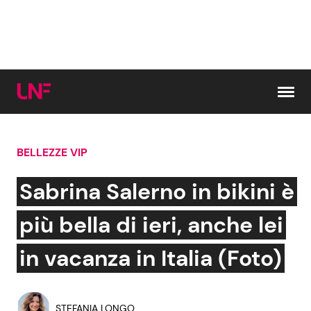
Vai al contenuto
BELLEZZE VIP
Cerca:
Sabrina Salerno in bikini è
News e Cronaca
Gossip e TV
più bella di ieri, anche lei
Attualità Italiana
Bellezze VIP
in vacanza in Italia (Foto)
Dal Mondo
Coppie VIP
STEFANIA LONGO