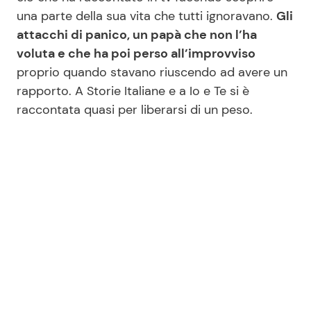
una parte della sua vita che tutti ignoravano.
Gli
attacchi di panico, un papà che non l’ha
Seguici
voluta e che ha poi perso all’improvviso
proprio quando stavano riuscendo ad avere un
rapporto. A Storie Italiane e a Io e Te si è
raccontata quasi per liberarsi di un peso.
Info
Chi siamo
Disclaimer e Privacy
Redazione
Contattaci
Pubblicità
Privacy Policy