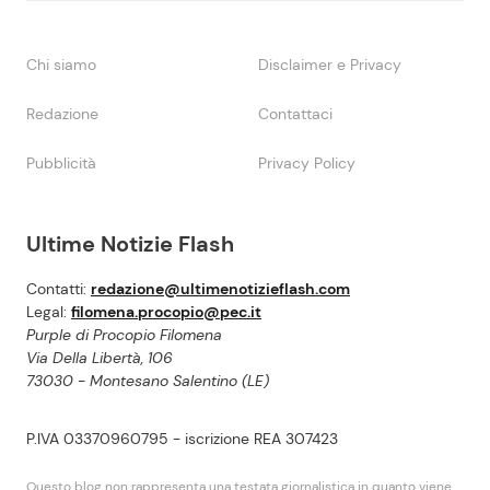
Chi siamo
Disclaimer e Privacy
Redazione
Contattaci
Pubblicità
Privacy Policy
Ultime Notizie Flash
Contatti:
redazione@ultimenotizieflash.com
Legal:
filomena.procopio@pec.it
Purple di Procopio Filomena
Via Della Libertà, 106
73030 - Montesano Salentino (LE)
P.IVA 03370960795 - iscrizione REA 307423
Questo blog non rappresenta una testata giornalistica in quanto viene