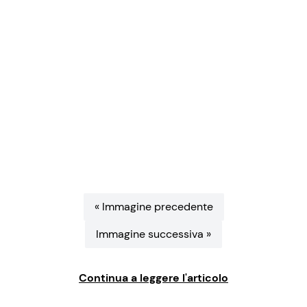
Benessere
Cucina e Ricette
Casa
Consigli di Cucina
Moda e Style
Dolci
Mondo Mamma
Le Ricette in TV
News benessere
Primi Piatti
« Immagine precedente
Salute
Ricette Facili e Veloci
Immagine successiva »
Viaggi e Turismo
Ricette Feste
Continua a leggere l'articolo
Festività
Ricette per Bambini