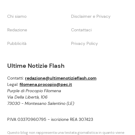
Chi siamo
Disclaimer e Privacy
Redazione
Contattaci
Pubblicità
Privacy Policy
Ultime Notizie Flash
Contatti:
redazione@ultimenotizieflash.com
Legal:
filomena.procopio@pec.it
Purple di Procopio Filomena
Via Della Libertà, 106
73030 - Montesano Salentino (LE)
P.IVA 03370960795 - iscrizione REA 307423
Questo blog non rappresenta una testata giornalistica in quanto viene