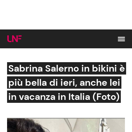
Vai al contenuto
Sabrina Salerno in bikini è
Cerca:
più bella di ieri, anche lei
News e Cronaca
Gossip e TV
in vacanza in Italia (Foto)
Attualità Italiana
Bellezze VIP
Dal Mondo
Coppie VIP