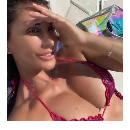
Economia
Fiction e Serie TV
Persone Scomparse
Programmi TV
Politica
Reality e Talent
Soap Opera
ShowBiz
Social News
News Cinema
News dal mondo
News Musica
News Spettacolo