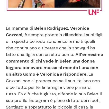
Benessere
Cucina e Ricette
Casa
Consigli di Cucina
La mamma di
Belen Rodriguez, Veronica
Moda e Style
Dolci
Cozzani,
è sempre pronta a difendere i suoi figli
e in questo periodo sono ancora molti quelli
che continuano a ripetere che la showgirl ha
Mondo Mamma
Le Ricette in TV
fatto una figlia con un altro uomo.
All’ennesimo
commento di chi vede in Belen una donna
News benessere
Primi Piatti
leggera per avere messo al mondo Luna con
un altro uomo è Veronica a rispondere.
La
Salute
Ricette Facili e Veloci
Cozzani non si preoccupa se il suo italiano non
è perfetto, per lei la famiglia viene prima di
Viaggi e Turismo
Ricette Feste
tutto. Fa ciò che è giusto, difende la sua Belen. Il
suo profilo Instagram è pieno di foto dei nipoti,
Festività
Ricette per Bambini
Santiago e soprattutto la piccola di casa, la