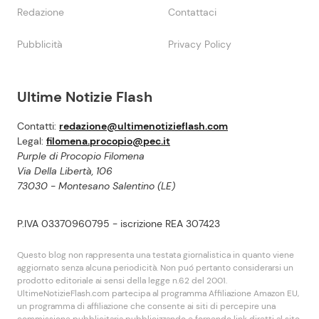
Redazione
Contattaci
Pubblicità
Privacy Policy
Ultime Notizie Flash
Contatti:
redazione@ultimenotizieflash.com
Legal:
filomena.procopio@pec.it
Purple di Procopio Filomena
Via Della Libertà, 106
73030 - Montesano Salentino (LE)
P.IVA 03370960795 - iscrizione REA 307423
Questo blog non rappresenta una testata giornalistica in quanto viene
aggiornato senza alcuna periodicità. Non puó pertanto considerarsi un
prodotto editoriale ai sensi della legge n.62 del 2001.
UltimeNotizieFlash.com partecipa al programma Affiliazione Amazon EU,
un programma di affiliazione che consente ai siti di percepire una