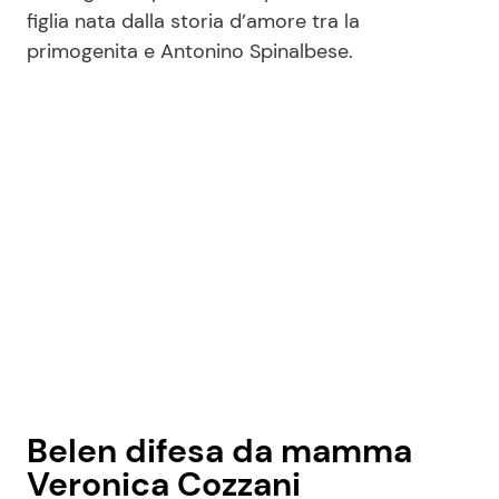
figlia nata dalla storia d’amore tra la
primogenita e Antonino Spinalbese.
Seguici
Info
Chi siamo
Disclaimer e Privacy
Redazione
Contattaci
Pubblicità
Belen difesa da mamma
Privacy Policy
Veronica Cozzani