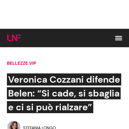
Vai al contenuto
BELLEZZE VIP
Cerca:
Veronica Cozzani difende
News e Cronaca
Gossip e TV
Belen: “Si cade, si sbaglia
Attualità Italiana
Bellezze VIP
e ci si può rialzare”
Dal Mondo
Coppie VIP
STEFANIA LONGO