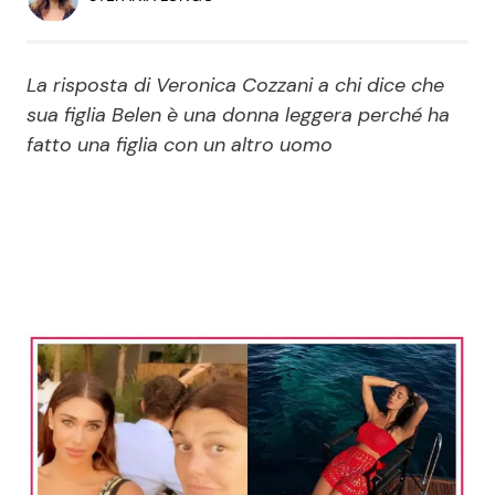
Economia
Fiction e Serie TV
Persone Scomparse
Programmi TV
La risposta di Veronica Cozzani a chi dice che
sua figlia Belen è una donna leggera perché ha
Politica
fatto una figlia con un altro uomo
Reality e Talent
Soap Opera
ShowBiz
Social News
News Cinema
News dal mondo
News Musica
News Spettacolo