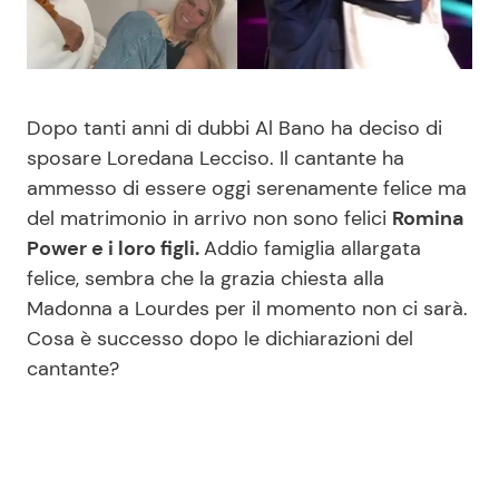
Benessere
Cucina e Ricette
Casa
Consigli di Cucina
Dopo tanti anni di dubbi Al Bano ha deciso di
Moda e Style
Dolci
sposare Loredana Lecciso. Il cantante ha
ammesso di essere oggi serenamente felice ma
del matrimonio in arrivo non sono felici
Romina
Mondo Mamma
Le Ricette in TV
Power e i loro figli.
Addio famiglia allargata
felice, sembra che la grazia chiesta alla
News benessere
Primi Piatti
Madonna a Lourdes per il momento non ci sarà.
Cosa è successo dopo le dichiarazioni del
Salute
Ricette Facili e Veloci
cantante?
Viaggi e Turismo
Ricette Feste
Festività
Ricette per Bambini