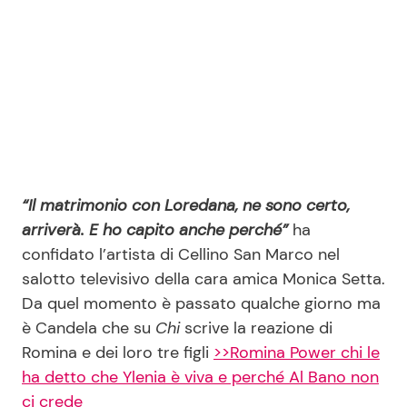
Seguici
Info
“Il matrimonio con Loredana, ne sono certo,
Chi siamo
arriverà. E ho capito anche perché”
ha
Disclaimer e Privacy
confidato l’artista di Cellino San Marco nel
Redazione
salotto televisivo della cara amica Monica Setta.
Da quel momento è passato qualche giorno ma
Contattaci
è Candela che su
Chi
scrive la reazione di
Pubblicità
Romina e dei loro tre figli
>>Romina Power chi le
Privacy Policy
ha detto che Ylenia è viva e perché Al Bano non
ci crede