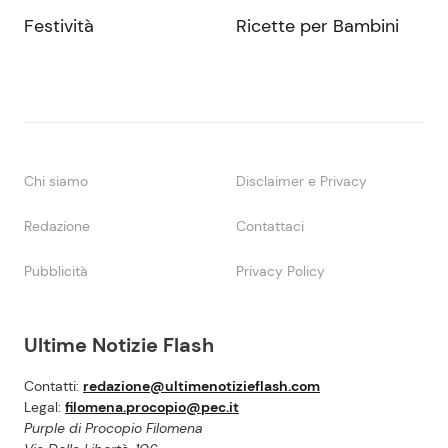
Festività
Ricette per Bambini
Chi siamo
Disclaimer e Privacy
Redazione
Contattaci
Pubblicità
Privacy Policy
Ultime Notizie Flash
Contatti:
redazione@ultimenotizieflash.com
Legal:
filomena.procopio@pec.it
Purple di Procopio Filomena