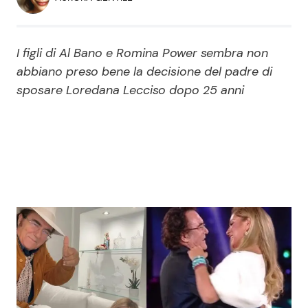
Economia
Fiction e Serie TV
Persone Scomparse
Programmi TV
I figli di Al Bano e Romina Power sembra non
abbiano preso bene la decisione del padre di
Politica
sposare Loredana Lecciso dopo 25 anni
Reality e Talent
Soap Opera
ShowBiz
Social News
News Cinema
News dal mondo
News Musica
News Spettacolo