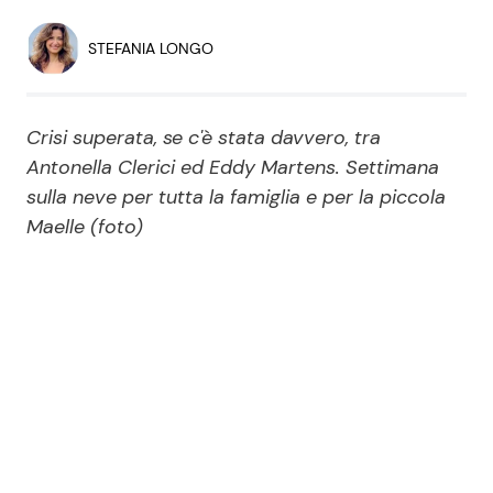
Economia
Fiction e Serie TV
STEFANIA LONGO
Persone Scomparse
Programmi TV
Crisi superata, se c'è stata davvero, tra
Politica
Reality e Talent
Antonella Clerici ed Eddy Martens. Settimana
sulla neve per tutta la famiglia e per la piccola
Soap Opera
Maelle (foto)
ShowBiz
Social News
News Cinema
News dal mondo
News Musica
News Spettacolo