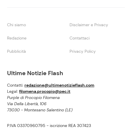
Chi siamo
Disclaimer e Privacy
Redazione
Contattaci
Pubblicità
Privacy Policy
Ultime Notizie Flash
Contatti:
redazione@ultimenotizieflash.com
Legal:
filomena.procopio@pec.it
Purple di Procopio Filomena
Via Della Libertà, 106
73030 - Montesano Salentino (LE)
P.IVA 03370960795 - iscrizione REA 307423