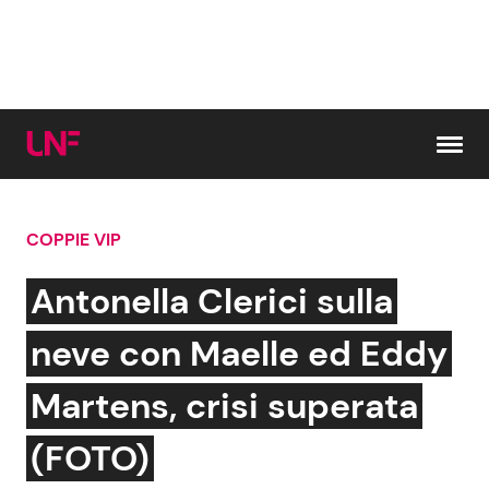
Vai al contenuto
COPPIE VIP
Cerca:
Antonella Clerici sulla
News e Cronaca
Gossip e TV
neve con Maelle ed Eddy
Attualità Italiana
Bellezze VIP
Martens, crisi superata
Dal Mondo
Coppie VIP
(FOTO)