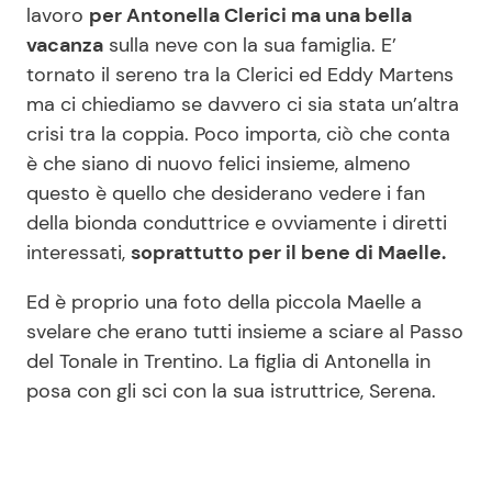
lavoro
per Antonella Clerici ma una bella
vacanza
sulla neve con la sua famiglia. E’
tornato il sereno tra la Clerici ed Eddy Martens
Seguici
ma ci chiediamo se davvero ci sia stata un’altra
crisi tra la coppia. Poco importa, ciò che conta
è che siano di nuovo felici insieme, almeno
questo è quello che desiderano vedere i fan
Info
della bionda conduttrice e ovviamente i diretti
Chi siamo
interessati,
soprattutto per il bene di Maelle.
Disclaimer e Privacy
Ed è proprio una foto della piccola Maelle a
Redazione
svelare che erano tutti insieme a sciare al Passo
del Tonale in Trentino. La figlia di Antonella in
Contattaci
posa con gli sci con la sua istruttrice, Serena.
Pubblicità
Privacy Policy