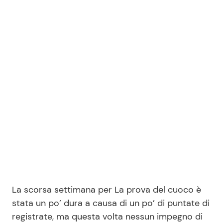
Benessere
Cucina e Ricette
Casa
Consigli di Cucina
Moda e Style
Dolci
Mondo Mamma
Le Ricette in TV
News benessere
Primi Piatti
Salute
Ricette Facili e Veloci
Viaggi e Turismo
Ricette Feste
La scorsa settimana per La prova del cuoco è
stata un po’ dura a causa di un po’ di puntate di
Festività
Ricette per Bambini
registrate, ma questa volta nessun impegno di