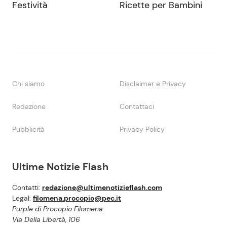
Festività
Ricette per Bambini
Chi siamo
Disclaimer e Privacy
Redazione
Contattaci
Pubblicità
Privacy Policy
Ultime Notizie Flash
Contatti:
redazione@ultimenotizieflash.com
Legal:
filomena.procopio@pec.it
Purple di Procopio Filomena
Via Della Libertà, 106