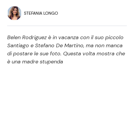
Economia
Fiction e Serie TV
STEFANIA LONGO
Persone Scomparse
Programmi TV
Belen Rodriguez è in vacanza con il suo piccolo
Politica
Reality e Talent
Santiago e Stefano De Martino, ma non manca
di postare le sue foto. Questa volta mostra che
Soap Opera
è una madre stupenda
ShowBiz
Social News
News Cinema
News dal mondo
News Musica
News Spettacolo