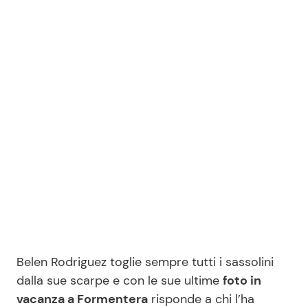
Benessere
Cucina e Ricette
Casa
Consigli di Cucina
Moda e Style
Dolci
Mondo Mamma
Le Ricette in TV
News benessere
Primi Piatti
Salute
Ricette Facili e Veloci
Viaggi e Turismo
Ricette Feste
Belen Rodriguez toglie sempre tutti i sassolini
dalla sue scarpe e con le sue ultime
foto in
Festività
Ricette per Bambini
vacanza a Formentera
risponde a chi l’ha