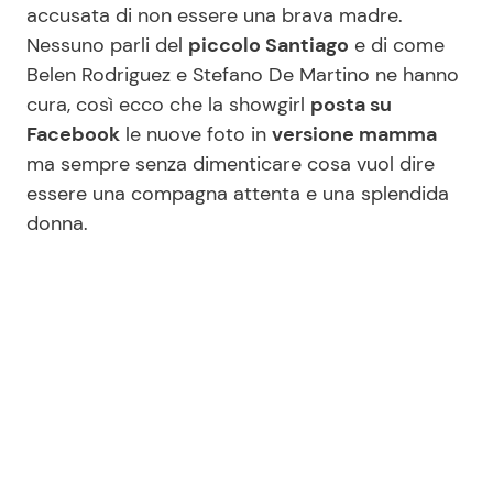
accusata di non essere una brava madre.
Nessuno parli del
piccolo Santiago
e di come
Belen Rodriguez e Stefano De Martino ne hanno
Seguici
cura, così ecco che la showgirl
posta su
Facebook
le nuove foto in
versione mamma
ma sempre senza dimenticare cosa vuol dire
essere una compagna attenta e una splendida
Info
donna.
Chi siamo
Disclaimer e Privacy
Redazione
Contattaci
Pubblicità
Privacy Policy