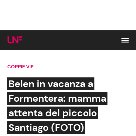
Vai al contenuto
COPPIE VIP
Cerca:
Belen in vacanza a
News e Cronaca
Gossip e TV
Formentera: mamma
Attualità Italiana
Bellezze VIP
attenta del piccolo
Dal Mondo
Coppie VIP
Santiago (FOTO)