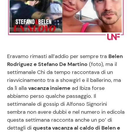
Benessere
Cucina e Ricette
Casa
Consigli di Cucina
Moda e Style
Dolci
Eravamo rimasti all’addio per sempre tra
Belen
Mondo Mamma
Le Ricette in TV
Rodriguez e Stefano De Martino
(foto), ma il
settimanale Chi da tempo raccontava di un
News benessere
Primi Piatti
riavvicinamento tra a showgirl e il ballerino, ma
da lì alla
vacanza insieme
ad Ibiza forse
Salute
Ricette Facili e Veloci
abbiamo perso qualche passaggio. Il
settimanale di gossip di Alfonso Signorini
Viaggi e Turismo
Ricette Feste
sembra non avere dubbi e nel numero in edicola
questa settimana racconta anche un po’ di
Festività
Ricette per Bambini
dettagli di
questa vacanza al caldo di Belen e