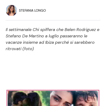
Economia
Fiction e Serie TV
STEFANIA LONGO
Persone Scomparse
Programmi TV
Il settimanale Chi spiffera che Belen Rodriguez e
Politica
Reality e Talent
Stefano De Martino a luglio passeranno le
vacanze insieme ad Ibiza perché si sarebbero
Soap Opera
ritrovati (foto)
ShowBiz
Social News
News Cinema
News dal mondo
News Musica
News Spettacolo