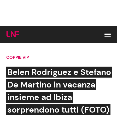
Vai al contenuto
COPPIE VIP
Cerca:
Belen Rodriguez e Stefano
News e Cronaca
Gossip e TV
De Martino in vacanza
Attualità Italiana
Bellezze VIP
insieme ad Ibiza
Dal Mondo
Coppie VIP
sorprendono tutti (FOTO)