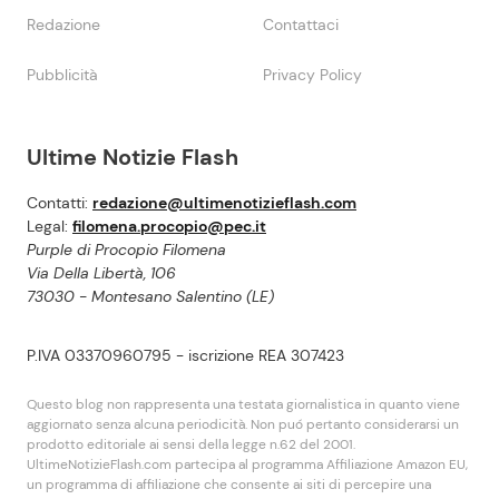
Redazione
Contattaci
Pubblicità
Privacy Policy
Ultime Notizie Flash
Contatti:
redazione@ultimenotizieflash.com
Legal:
filomena.procopio@pec.it
Purple di Procopio Filomena
Via Della Libertà, 106
73030 - Montesano Salentino (LE)
P.IVA 03370960795 - iscrizione REA 307423
Questo blog non rappresenta una testata giornalistica in quanto viene
aggiornato senza alcuna periodicità. Non puó pertanto considerarsi un
prodotto editoriale ai sensi della legge n.62 del 2001.
UltimeNotizieFlash.com partecipa al programma Affiliazione Amazon EU,
un programma di affiliazione che consente ai siti di percepire una