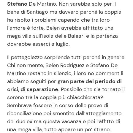
Stefano
De Martino. Non sarebbe solo per il
bene di Santiago ma davvero perché la coppia
ha risolto i problemi capendo che tra loro
Seguici
l’amore è forte. Belen avrebbe affittato una
mega villa sull’isola delle Baleari e la partenza
dovrebbe esserci a luglio.
Info
Il pettegolezzo sorprende tutti perché in genere
Chi non mente, Belen Rodriguez e Stefano De
Chi siamo
Martino restano in silenzio, i loro no comment li
Disclaimer e Privacy
abbiamo seguiti per
gran parte del periodo di
Redazione
crisi, di separazione
. Possibile che sia tornato il
sereno tra la coppia più chiacchierata?
Contattaci
Sembrava fossero in corso delle prove di
Pubblicità
riconciliazione poi smentite dall’atteggiamento
Privacy Policy
dei due ex ma questa vacanza e poi l’affitto di
una mega villa, tutto appare un po’ strano.