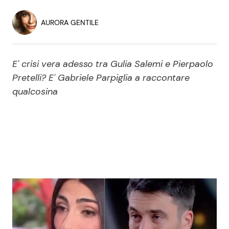
Economia
Fiction e Serie TV
AURORA GENTILE
Persone Scomparse
Programmi TV
E' crisi vera adesso tra Gulia Salemi e Pierpaolo
Politica
Reality e Talent
Pretelli? E' Gabriele Parpiglia a raccontare
qualcosina
Soap Opera
ShowBiz
Social News
News Cinema
News dal mondo
News Musica
News Spettacolo