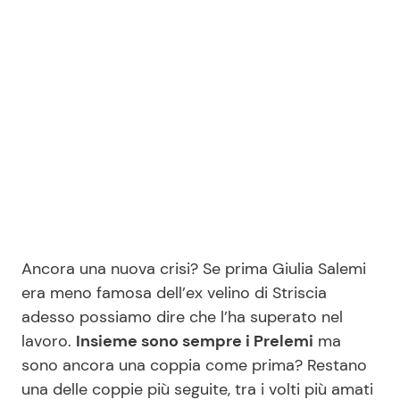
Seguici
Info
Chi siamo
Disclaimer e Privacy
Redazione
Ancora una nuova crisi? Se prima Giulia Salemi
era meno famosa dell’ex velino di Striscia
Contattaci
adesso possiamo dire che l’ha superato nel
Pubblicità
lavoro.
Insieme sono sempre i Prelemi
ma
Privacy Policy
sono ancora una coppia come prima? Restano
una delle coppie più seguite, tra i volti più amati