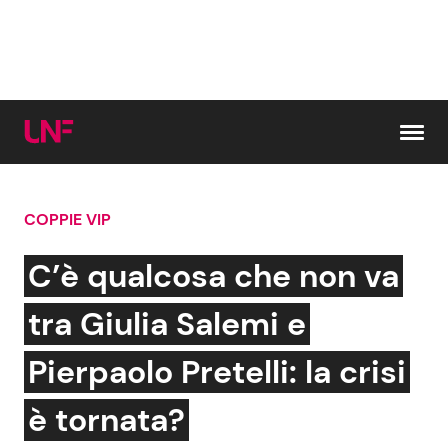
Vai al contenuto
COPPIE VIP
Cerca:
C’è qualcosa che non va
News e Cronaca
Gossip e TV
tra Giulia Salemi e
Attualità Italiana
Bellezze VIP
Pierpaolo Pretelli: la crisi
Dal Mondo
Coppie VIP
è tornata?