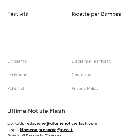
Festività
Ricette per Bambini
Chi siamo
Disclaimer e Privacy
Redazione
Contattaci
Pubblicità
Privacy Policy
Ultime Notizie Flash
Contatti:
redazione@ultimenotizieflash.com
Legal:
filomena.procopio@pec.it
Purple di Procopio Filomena