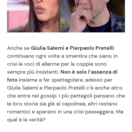
Benessere
Cucina e Ricette
Casa
Consigli di Cucina
Moda e Style
Dolci
Anche se
Giulia Salemi e Pierpaolo Pretelli
continuano ogni volta a smentire che siano in
Mondo Mamma
Le Ricette in TV
crisi le voci di allarme per la coppia sono
sempre più insistenti.
Non è solo l’assenza di
News benessere
Primi Piatti
foto
insieme a far spettegolare, adesso per
Giulia Salemi e Pierpaolo Pretelli c’è anche altro
Salute
Ricette Facili e Veloci
che entra nel gossip. I più pettegoli pensano che
la loro storia sia già al capolinea, altri restano
Viaggi e Turismo
Ricette Feste
romantici e sperano in una crisi passeggera. Ma
qual è la verità?
Festività
Ricette per Bambini