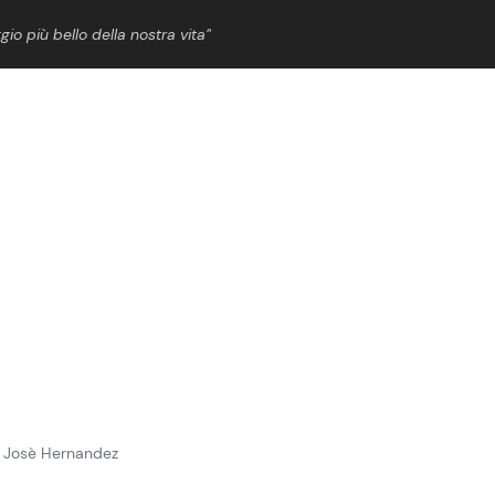
gio più bello della nostra vita”
ShowBiz
News Cinema
News Musica
News Spettacolo
on Josè Hernandez