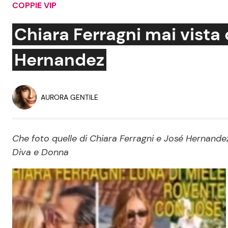
COPPIE VIP
Soap Opera
Chiara Ferragni mai vista 
Hernandez
Social News
Benessere
News dal mondo
Casa
AURORA GENTILE
Moda e Style
Mondo Mamma
Che foto quelle di Chiara Ferragni e José Hernandez 
Diva e Donna
News benessere
Salute
Viaggi e Turismo
Festività