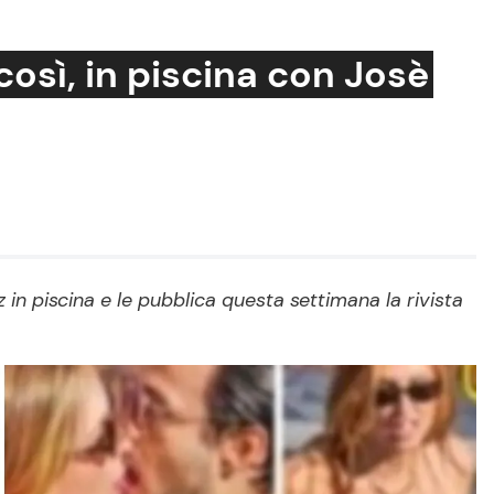
così, in piscina con Josè
Cucina e Ricette
Consigli di Cucina
Dolci
Le Ricette in TV
in piscina e le pubblica questa settimana la rivista
Primi Piatti
Ricette Facili e Veloci
Ricette Feste
Ricette per Bambini