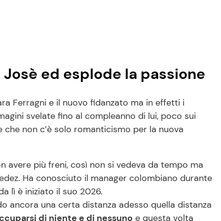
n Josè ed esplode la passione
a Ferragni e il nuovo fidanzato ma in effetti i
magini svelate fino al compleanno di lui, poco sui
e che non c’è solo romanticismo per la nuova
on avere più freni, così non si vedeva da tempo ma
edez. Ha conosciuto il manager colombiano durante
 lì è iniziato il suo 2026.
do ancora una certa distanza adesso quella distanza
ccuparsi di niente e di nessuno
e questa volta