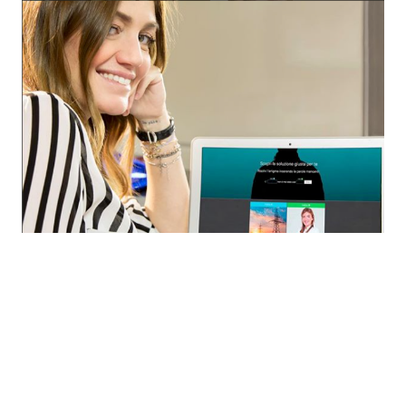
Economia
Fiction e Serie TV
Persone Scomparse
Programmi TV
Politica
Reality e Talent
Soap Opera
ShowBiz
Social News
News Cinema
News dal mondo
News Musica
News Spettacolo