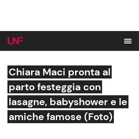
Vai al contenuto
Chiara Maci pronta al
Cerca:
parto festeggia con
News e Cronaca
Gossip e TV
lasagne, babyshower e le
Attualità Italiana
Bellezze VIP
amiche famose (Foto)
Dal Mondo
Coppie VIP