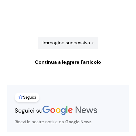
Benessere
Cucina e Ricette
Casa
Consigli di Cucina
Moda e Style
Dolci
Immagine successiva »
Mondo Mamma
Le Ricette in TV
Continua a leggere l'articolo
News benessere
Primi Piatti
Salute
Ricette Facili e Veloci
Seguici
Seguici su
Viaggi e Turismo
Ricette Feste
Ricevi le nostre notizie da
Google News
Festività
Ricette per Bambini