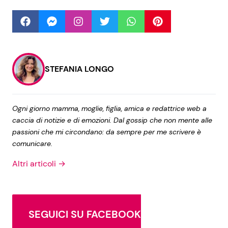
Seguici
STEFANIA LONGO
Info
Ogni giorno mamma, moglie, figlia, amica e redattrice web a
Chi siamo
caccia di notizie e di emozioni. Dal gossip che non mente alle
passioni che mi circondano: da sempre per me scrivere è
Disclaimer e Privacy
comunicare.
Redazione
Altri articoli →
Contattaci
Pubblicità
Privacy Policy
SEGUICI SU FACEBOOK