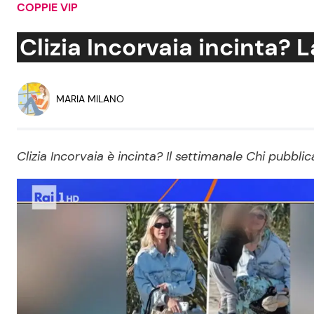
COPPIE VIP
Soap Opera
Clizia Incorvaia incinta? L
Social News
Benessere
MARIA MILANO
News dal mondo
Casa
Clizia Incorvaia è incinta? Il settimanale Chi pubblica
Moda e Style
Mondo Mamma
News benessere
Salute
Viaggi e Turismo
Festività