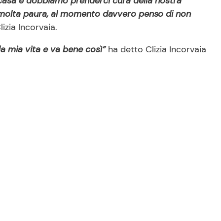
casa e dobbiamo prenderci cura della nostra
o molta paura, al momento davvero penso di non
lizia Incorvaia.
la mia vita e va bene così”
ha detto Clizia Incorvaia