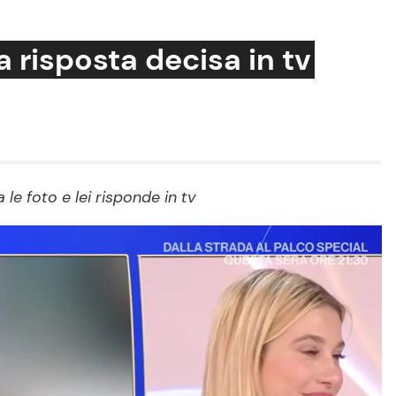
a risposta decisa in tv
Cucina e Ricette
Consigli di Cucina
 le foto e lei risponde in tv
Dolci
Le Ricette in TV
Primi Piatti
Ricette Facili e Veloci
Ricette Feste
Ricette per Bambini