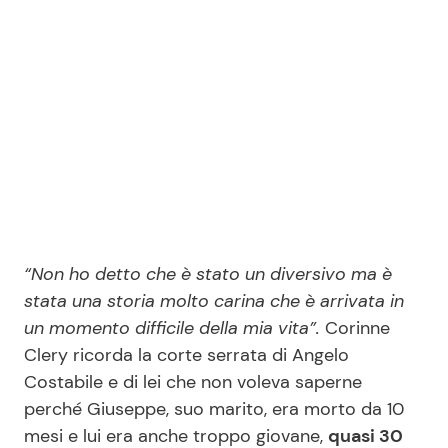
Seguici
Info
Chi siamo
Disclaimer e Privacy
“Non ho detto che è stato un diversivo ma è
Redazione
stata una storia molto carina che è arrivata in
un momento difficile della mia vita”.
Corinne
Contattaci
Clery ricorda la corte serrata di Angelo
Pubblicità
Costabile e di lei che non voleva saperne
Privacy Policy
perché Giuseppe, suo marito, era morto da 10
mesi e lui era anche troppo giovane,
quasi 30