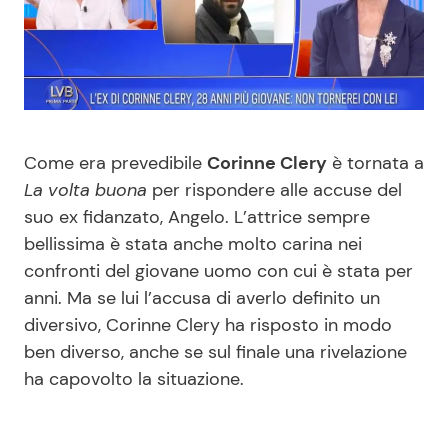
Benessere
Cucina e Ricette
Casa
Consigli di Cucina
Moda e Style
Dolci
Come era prevedibile
Corinne Clery
è tornata a
La volta buona
per rispondere alle accuse del
Mondo Mamma
Le Ricette in TV
suo ex fidanzato, Angelo. L’attrice sempre
bellissima è stata anche molto carina nei
News benessere
Primi Piatti
confronti del giovane uomo con cui è stata per
anni. Ma se lui l’accusa di averlo definito un
Salute
Ricette Facili e Veloci
diversivo, Corinne Clery ha risposto in modo
ben diverso, anche se sul finale una rivelazione
Viaggi e Turismo
Ricette Feste
ha capovolto la situazione.
Festività
Ricette per Bambini