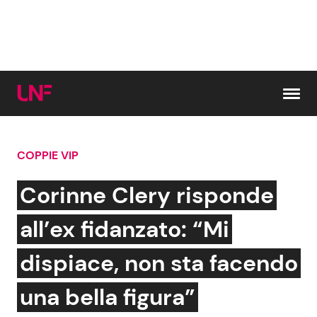
Vai al contenuto
COPPIE VIP
Cerca:
Corinne Clery risponde
News e Cronaca
Gossip e TV
all’ex fidanzato: “Mi
Attualità Italiana
Bellezze VIP
dispiace, non sta facendo
Dal Mondo
Coppie VIP
una bella figura”