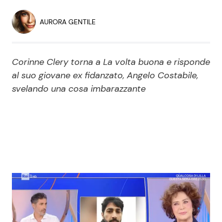
Economia
Fiction e Serie TV
AURORA GENTILE
Persone Scomparse
Programmi TV
Corinne Clery torna a La volta buona e risponde
Politica
Reality e Talent
al suo giovane ex fidanzato, Angelo Costabile,
svelando una cosa imbarazzante
Soap Opera
ShowBiz
Social News
News Cinema
News dal mondo
News Musica
News Spettacolo