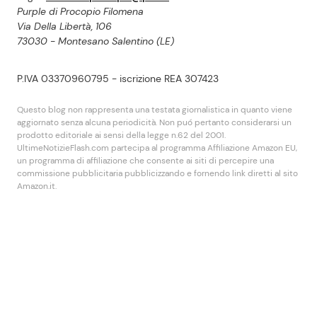
Purple di Procopio Filomena
Via Della Libertà, 106
73030 - Montesano Salentino (LE)
P.IVA 03370960795 - iscrizione REA 307423
Questo blog non rappresenta una testata giornalistica in quanto viene
aggiornato senza alcuna periodicità. Non puó pertanto considerarsi un
prodotto editoriale ai sensi della legge n.62 del 2001.
UltimeNotizieFlash.com partecipa al programma Affiliazione Amazon EU,
un programma di affiliazione che consente ai siti di percepire una
commissione pubblicitaria pubblicizzando e fornendo link diretti al sito
Amazon.it.