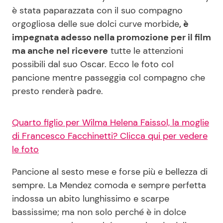
è stata paparazzata con il suo compagno
orgogliosa delle sue dolci curve morbide
, è
Seguici
impegnata adesso nella promozione per il film
ma anche nel ricevere
tutte le attenzioni
possibili dal suo Oscar. Ecco le foto col
pancione mentre passeggia col compagno che
Info
presto renderà padre.
Chi siamo
Quarto figlio per Wilma Helena Faissol, la moglie
Disclaimer e Privacy
di Francesco Facchinetti? Clicca qui per vedere
Redazione
le foto
Contattaci
Pancione al sesto mese e forse più e bellezza di
Pubblicità
sempre. La Mendez comoda e sempre perfetta
indossa un abito lunghissimo e scarpe
Privacy Policy
bassissime; ma non solo perché è in dolce