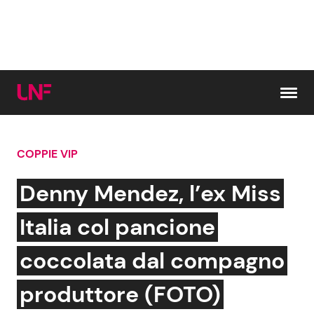
Vai al contenuto
COPPIE VIP
Cerca:
Denny Mendez, l’ex Miss
News e Cronaca
Gossip e TV
Italia col pancione
Attualità Italiana
Bellezze VIP
coccolata dal compagno
Dal Mondo
Coppie VIP
produttore (FOTO)