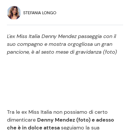
Economia
Fiction e Serie TV
STEFANIA LONGO
Persone Scomparse
Programmi TV
L'ex Miss Italia Denny Mendez passeggia con il
Politica
Reality e Talent
suo compagno e mostra orgogliosa un gran
pancione, è al sesto mese di gravidanza (foto)
Soap Opera
ShowBiz
Social News
News Cinema
News dal mondo
News Musica
Tra le ex Miss Italia non possiamo di certo
dimenticare
Denny Mendez (foto) e adesso
News Spettacolo
che è in dolce attesa
seguiamo la sua