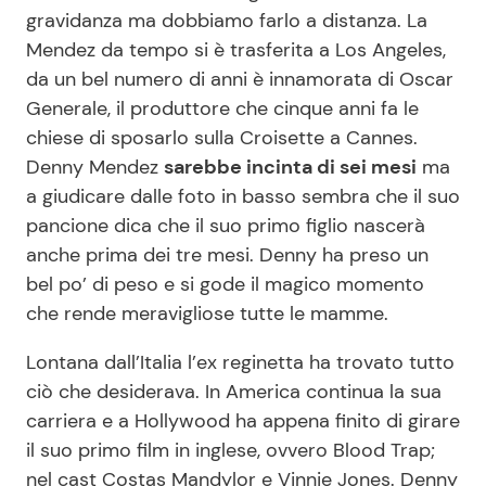
gravidanza ma dobbiamo farlo a distanza. La
Benessere
Cucina e Ricette
Mendez da tempo si è trasferita a Los Angeles,
da un bel numero di anni è innamorata di Oscar
Casa
Consigli di Cucina
Generale, il produttore che cinque anni fa le
chiese di sposarlo sulla Croisette a Cannes.
Moda e Style
Dolci
Denny Mendez
sarebbe incinta di sei mesi
ma
a giudicare dalle foto in basso sembra che il suo
Mondo Mamma
Le Ricette in TV
pancione dica che il suo primo figlio nascerà
anche prima dei tre mesi. Denny ha preso un
News benessere
Primi Piatti
bel po’ di peso e si gode il magico momento
che rende meravigliose tutte le mamme.
Salute
Ricette Facili e Veloci
Lontana dall’Italia l’ex reginetta ha trovato tutto
ciò che desiderava. In America continua la sua
Viaggi e Turismo
Ricette Feste
carriera e a Hollywood ha appena finito di girare
il suo primo film in inglese, ovvero Blood Trap;
Festività
Ricette per Bambini
nel cast Costas Mandylor e Vinnie Jones. Denny