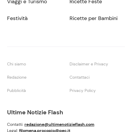
Viaggi e Turismo
Ricette Feste
Festività
Ricette per Bambini
Chi siamo
Disclaimer e Privacy
Redazione
Contattaci
Pubblicità
Privacy Policy
Ultime Notizie Flash
Contatti:
redazione@ultimenotizieflash.com
Legal:
filomena.procopio@pec.it