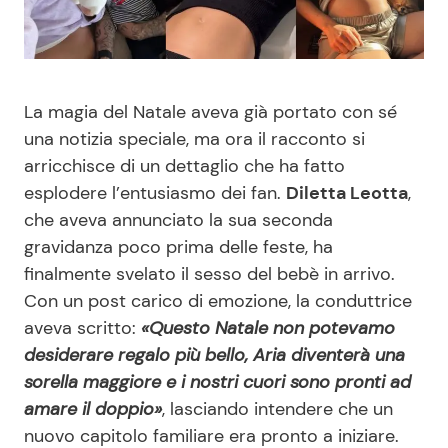
Benessere
Cucina e Ricette
Casa
Consigli di Cucina
La magia del Natale aveva già portato con sé
una notizia speciale, ma ora il racconto si
Moda e Style
Dolci
arricchisce di un dettaglio che ha fatto
esplodere l’entusiasmo dei fan.
Diletta Leotta
,
Mondo Mamma
Le Ricette in TV
che aveva annunciato la sua seconda
gravidanza poco prima delle feste, ha
News benessere
Primi Piatti
finalmente svelato il sesso del bebè in arrivo.
Con un post carico di emozione, la conduttrice
Salute
Ricette Facili e Veloci
aveva scritto:
«Questo Natale non potevamo
desiderare regalo più bello, Aria diventerà una
Viaggi e Turismo
Ricette Feste
sorella maggiore e i nostri cuori sono pronti ad
amare il doppio»
, lasciando intendere che un
Festività
Ricette per Bambini
nuovo capitolo familiare era pronto a iniziare.