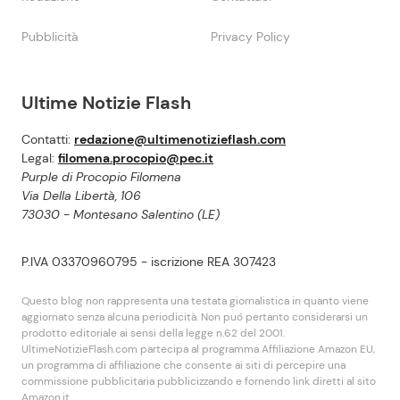
Pubblicità
Privacy Policy
Ultime Notizie Flash
Contatti:
redazione@ultimenotizieflash.com
Legal:
filomena.procopio@pec.it
Purple di Procopio Filomena
Via Della Libertà, 106
73030 - Montesano Salentino (LE)
P.IVA 03370960795 - iscrizione REA 307423
Questo blog non rappresenta una testata giornalistica in quanto viene
aggiornato senza alcuna periodicità. Non puó pertanto considerarsi un
prodotto editoriale ai sensi della legge n.62 del 2001.
UltimeNotizieFlash.com partecipa al programma Affiliazione Amazon EU,
un programma di affiliazione che consente ai siti di percepire una
commissione pubblicitaria pubblicizzando e fornendo link diretti al sito
Amazon.it.