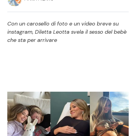
Economia
Fiction e Serie TV
Persone Scomparse
Programmi TV
Con un carosello di foto e un video breve su
instagram, Diletta Leotta svela il sesso del bebè
Politica
Reality e Talent
che sta per arrivare
Soap Opera
ShowBiz
Social News
News Cinema
News dal mondo
News Musica
News Spettacolo