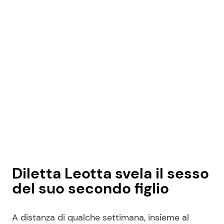
Seguici
Info
Chi siamo
Disclaimer e Privacy
Redazione
Contattaci
Diletta Leotta svela il sesso
del suo secondo figlio
Pubblicità
Privacy Policy
A distanza di qualche settimana, insieme al