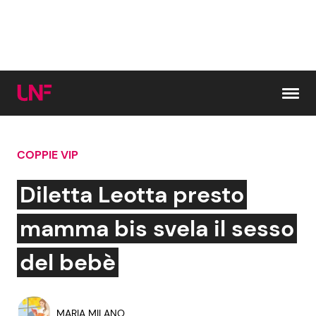
Vai al contenuto
COPPIE VIP
Cerca:
Diletta Leotta presto
News e Cronaca
Gossip e TV
mamma bis svela il sesso
Attualità Italiana
Bellezze VIP
del bebè
Dal Mondo
Coppie VIP
MARIA MILANO